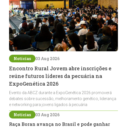
Notícias
03 Aug 2026
Encontro Rural Jovem abre inscrições e
reúne futuros líderes da pecuária na
ExpoGenética 2026
Evento da ABCZ durante a ExpoGenética 2026 promoverá
debates sobre sucessão, melhoramento genético, liderança
e networking para jovens ligados à pecuária
Notícias
03 Aug 2026
Raça Boran avança no Brasil e pode ganhar