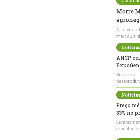
Canal d
Morre Ma
agronegó
À frente da 
marcou a hi
Notícia
ANCP cel
ExpoGené
Seminário, 
de reprodu
durante a E
Notícia
Preço méd
33% no p
Levantamen
produtor, i
de leite cru