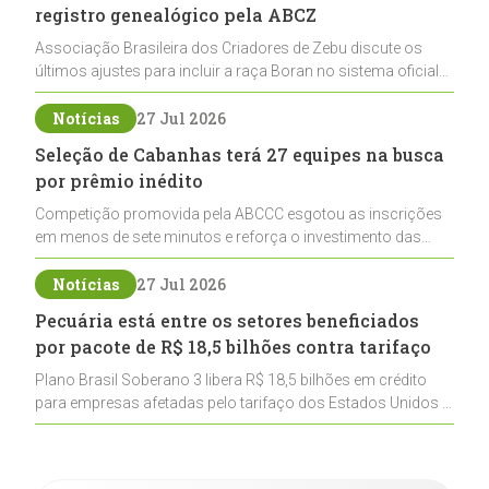
registro genealógico pela ABCZ
Associação Brasileira dos Criadores de Zebu discute os
últimos ajustes para incluir a raça Boran no sistema oficial
de registros, abrindo caminho para sua expansão na
pecuária nacional
Notícias
27 Jul 2026
Seleção de Cabanhas terá 27 equipes na busca
por prêmio inédito
Competição promovida pela ABCCC esgotou as inscrições
em menos de sete minutos e reforça o investimento das
cabanhas na seleção genética de Cavalos Crioulos voltados
ao laço
Notícias
27 Jul 2026
Pecuária está entre os setores beneficiados
por pacote de R$ 18,5 bilhões contra tarifaço
Plano Brasil Soberano 3 libera R$ 18,5 bilhões em crédito
para empresas afetadas pelo tarifaço dos Estados Unidos e
inclui a pecuária entre os setores estratégicos
contemplados