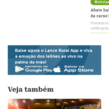
Notícia
Abate ha
da carne 
Presente no
certificação
impulsionar
Baixe agora o Lance Rural App e viva
a emoção dos leilões ao vivo na
palma da mão!
Veja também