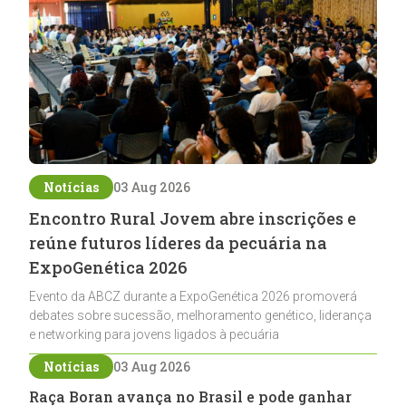
Notícias
03 Aug 2026
Encontro Rural Jovem abre inscrições e
reúne futuros líderes da pecuária na
ExpoGenética 2026
Evento da ABCZ durante a ExpoGenética 2026 promoverá
debates sobre sucessão, melhoramento genético, liderança
e networking para jovens ligados à pecuária
Notícias
03 Aug 2026
Raça Boran avança no Brasil e pode ganhar