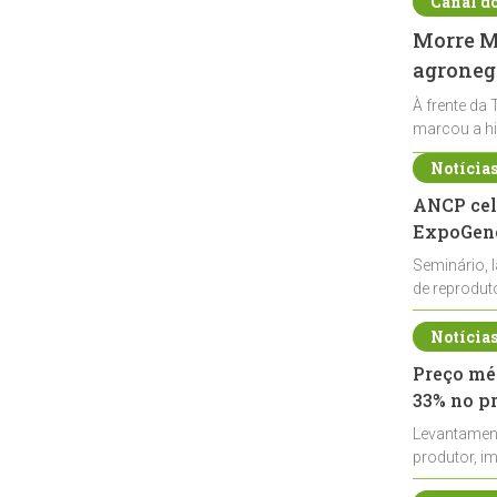
Canal d
Morre Ma
agronegó
À frente da 
marcou a hi
Notícia
ANCP cel
ExpoGené
Seminário, 
de reprodu
durante a E
Notícia
Preço méd
33% no p
Levantamen
produtor, i
de leite cru