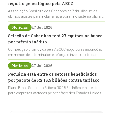
registro genealógico pela ABCZ
Associação Brasileira dos Criadores de Zebu discute os
últimos ajustes para incluir a raça Boran no sistema oficial
de registros, abrindo caminho para sua expansão na
pecuária nacional
Notícias
27 Jul 2026
Seleção de Cabanhas terá 27 equipes na busca
por prêmio inédito
Competição promovida pela ABCCC esgotou as inscrições
em menos de sete minutos e reforça o investimento das
cabanhas na seleção genética de Cavalos Crioulos voltados
ao laço
Notícias
27 Jul 2026
Pecuária está entre os setores beneficiados
por pacote de R$ 18,5 bilhões contra tarifaço
Plano Brasil Soberano 3 libera R$ 18,5 bilhões em crédito
para empresas afetadas pelo tarifaço dos Estados Unidos e
inclui a pecuária entre os setores estratégicos
contemplados