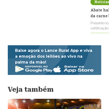
Notícia
Abate ha
da carne 
Presente no
certificação
impulsionar
Baixe agora o Lance Rural App e viva
a emoção dos leilões ao vivo na
palma da mão!
Veja também