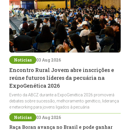
Notícias
03 Aug 2026
Encontro Rural Jovem abre inscrições e
reúne futuros líderes da pecuária na
ExpoGenética 2026
Evento da ABCZ durante a ExpoGenética 2026 promoverá
debates sobre sucessão, melhoramento genético, liderança
e networking para jovens ligados à pecuária
Notícias
03 Aug 2026
Raça Boran avança no Brasil e pode ganhar