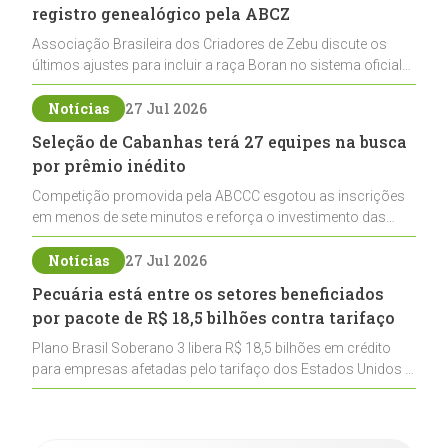
registro genealógico pela ABCZ
Associação Brasileira dos Criadores de Zebu discute os
últimos ajustes para incluir a raça Boran no sistema oficial
de registros, abrindo caminho para sua expansão na
pecuária nacional
Notícias
27 Jul 2026
Seleção de Cabanhas terá 27 equipes na busca
por prêmio inédito
Competição promovida pela ABCCC esgotou as inscrições
em menos de sete minutos e reforça o investimento das
cabanhas na seleção genética de Cavalos Crioulos voltados
ao laço
Notícias
27 Jul 2026
Pecuária está entre os setores beneficiados
por pacote de R$ 18,5 bilhões contra tarifaço
Plano Brasil Soberano 3 libera R$ 18,5 bilhões em crédito
para empresas afetadas pelo tarifaço dos Estados Unidos e
inclui a pecuária entre os setores estratégicos
contemplados