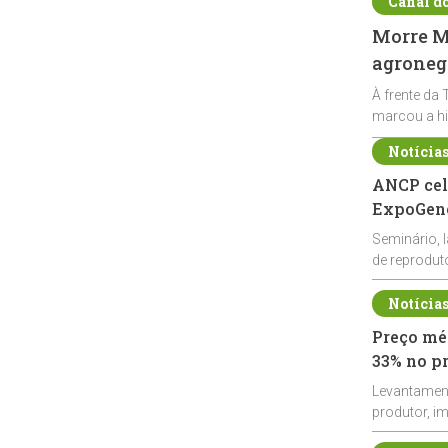
Canal d
Morre Ma
agronegó
À frente da 
marcou a hi
Notícia
ANCP cel
ExpoGené
Seminário, 
de reprodu
durante a E
Notícia
Preço méd
33% no p
Levantamen
produtor, i
de leite cru