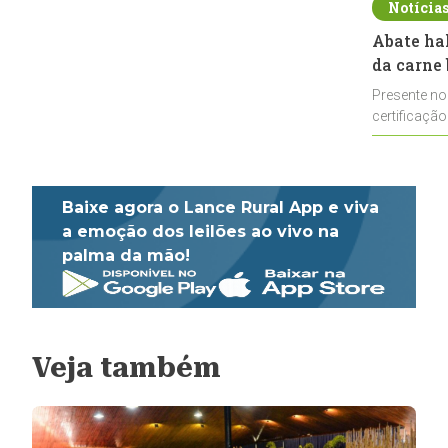
Notícia
Abate ha
da carne 
Presente no
certificação
impulsionar
Baixe agora o Lance Rural App e viva
a emoção dos leilões ao vivo na
palma da mão!
Veja também