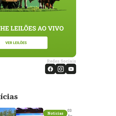
Redes Sociais
ícias
03
Notícias
Aug