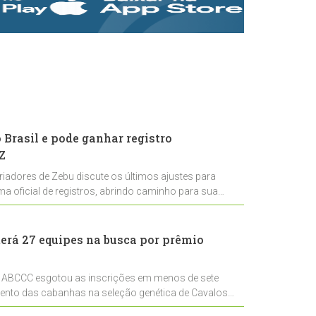
rastreabilidade e
rigor técnico para
impulsionar as
exportações
brasileiras
Brasil e pode ganhar registro
Z
riadores de Zebu discute os últimos ajustes para
ema oficial de registros, abrindo caminho para sua
nal
erá 27 equipes na busca por prêmio
 ABCCC esgotou as inscrições em menos de sete
mento das cabanhas na seleção genética de Cavalos