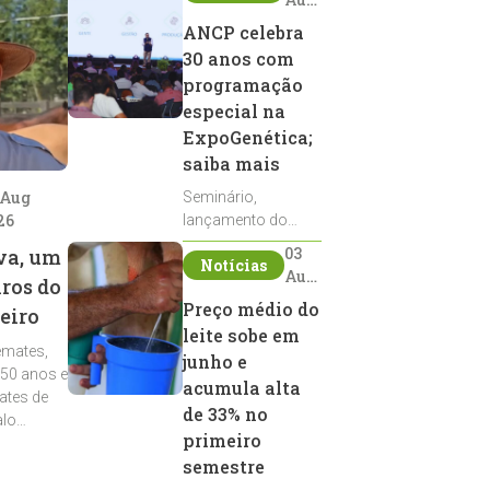
2026
ANCP celebra
30 anos com
programação
especial na
ExpoGenética;
saiba mais
 Aug
Seminário,
26
lançamento do
Sumário de Touros,
03
va, um
Notícias
debates, podcast,
Aug
iros do
desfile de
2026
Preço médio do
eiro
reprodutores e
leite sobe em
homenagens
emates,
integram a
junho e
 50 anos e
programação da
acumula alta
ates de
entidade durante a
de 33% no
alo
ExpoGenética 2026
primeiro
semestre