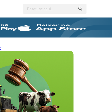
Pesquise aqui...
O
o