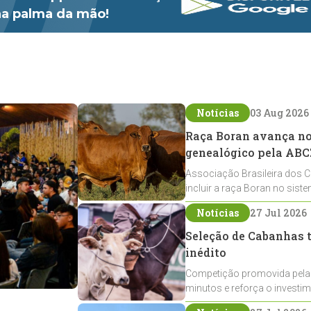
 na palma da mão!
Notícias
03 Aug 2026
Raça Boran avança no 
genealógico pela ABC
Associação Brasileira dos C
incluir a raça Boran no sist
expansão na pecuária nacio
Notícias
27 Jul 2026
Seleção de Cabanhas t
inédito
Competição promovida pela
minutos e reforça o investi
Crioulos voltados ao laço