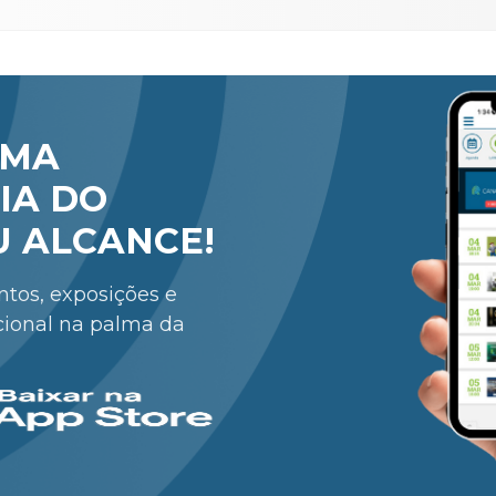
RMA
IA DO
U ALCANCE!
entos, exposições e
cional na palma da