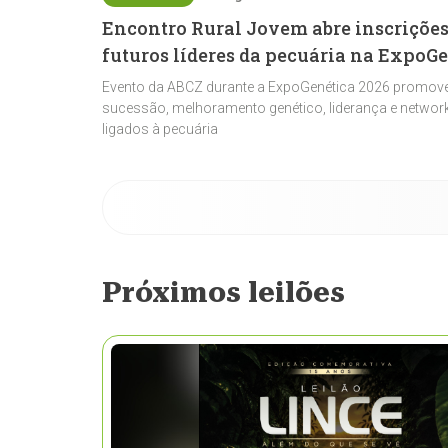
Encontro Rural Jovem abre inscrições
futuros líderes da pecuária na ExpoG
Evento da ABCZ durante a ExpoGenética 2026 promove
sucessão, melhoramento genético, liderança e network
ligados à pecuária
Próximos leilões