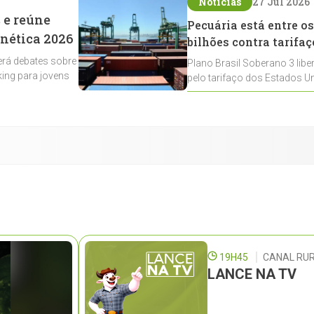
Notícias
27 Jul 2026
 e reúne
Pecuária está entre os
enética 2026
bilhões contra tarifaç
rá debates sobre
Plano Brasil Soberano 3 libe
ing para jovens
pelo tarifaço dos Estados Un
contemplados
19H45
CANAL RUR
LANCE NA TV