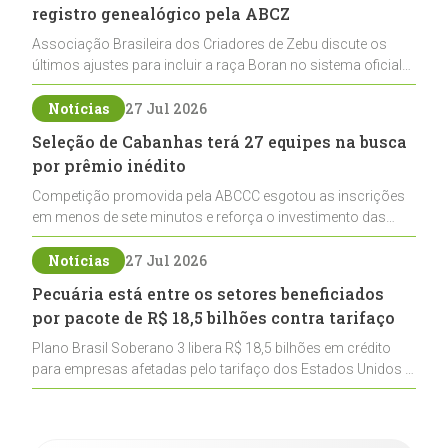
registro genealógico pela ABCZ
Associação Brasileira dos Criadores de Zebu discute os
últimos ajustes para incluir a raça Boran no sistema oficial
de registros, abrindo caminho para sua expansão na
pecuária nacional
Notícias
27 Jul 2026
Seleção de Cabanhas terá 27 equipes na busca
por prêmio inédito
Competição promovida pela ABCCC esgotou as inscrições
em menos de sete minutos e reforça o investimento das
cabanhas na seleção genética de Cavalos Crioulos voltados
ao laço
Notícias
27 Jul 2026
Pecuária está entre os setores beneficiados
por pacote de R$ 18,5 bilhões contra tarifaço
Plano Brasil Soberano 3 libera R$ 18,5 bilhões em crédito
para empresas afetadas pelo tarifaço dos Estados Unidos e
inclui a pecuária entre os setores estratégicos
contemplados