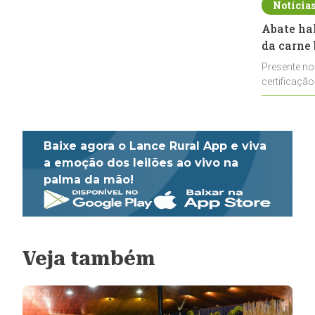
Notícia
Abate ha
da carne 
Presente no
certificação
impulsionar
Baixe agora o Lance Rural App e viva
a emoção dos leilões ao vivo na
palma da mão!
Veja também