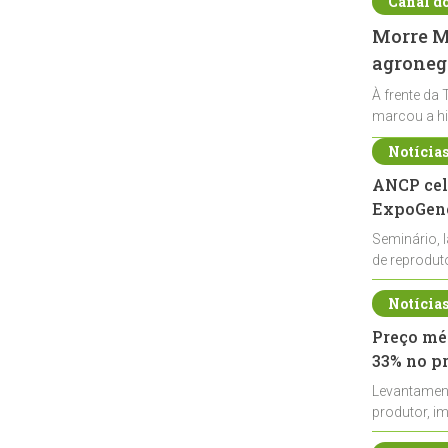
Canal d
Morre Ma
agronegó
À frente da 
marcou a hi
Notícia
ANCP cel
ExpoGené
Seminário, 
de reprodu
durante a E
Notícia
Preço méd
33% no p
Levantamen
produtor, i
de leite cru