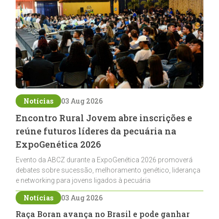
Notícias
03 Aug 2026
Encontro Rural Jovem abre inscrições e
reúne futuros líderes da pecuária na
ExpoGenética 2026
Evento da ABCZ durante a ExpoGenética 2026 promoverá
debates sobre sucessão, melhoramento genético, liderança
e networking para jovens ligados à pecuária
Notícias
03 Aug 2026
Raça Boran avança no Brasil e pode ganhar