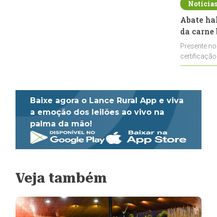
Notícia
Abate ha
da carne 
Presente no
certificação
impulsionar
Baixe agora o Lance Rural App e viva
a emoção dos leilões ao vivo na
palma da mão!
Veja também