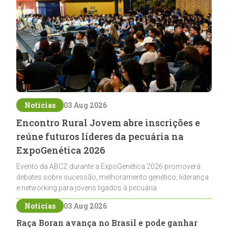
Notícias
03 Aug 2026
Encontro Rural Jovem abre inscrições e
reúne futuros líderes da pecuária na
ExpoGenética 2026
Evento da ABCZ durante a ExpoGenética 2026 promoverá
debates sobre sucessão, melhoramento genético, liderança
e networking para jovens ligados à pecuária
Notícias
03 Aug 2026
Raça Boran avança no Brasil e pode ganhar