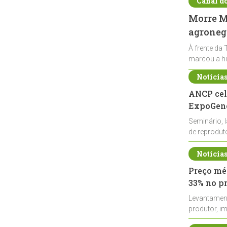
Canal d
Morre Ma
agronegó
À frente da 
marcou a hi
Notícia
ANCP cel
ExpoGené
Seminário, 
de reprodu
durante a E
Notícia
Preço méd
33% no p
Levantamen
produtor, i
de leite cru