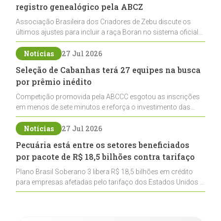
registro genealógico pela ABCZ
Associação Brasileira dos Criadores de Zebu discute os
últimos ajustes para incluir a raça Boran no sistema oficial
de registros, abrindo caminho para sua expansão na
pecuária nacional
Notícias
27 Jul 2026
Seleção de Cabanhas terá 27 equipes na busca
por prêmio inédito
Competição promovida pela ABCCC esgotou as inscrições
em menos de sete minutos e reforça o investimento das
cabanhas na seleção genética de Cavalos Crioulos voltados
ao laço
Notícias
27 Jul 2026
Pecuária está entre os setores beneficiados
por pacote de R$ 18,5 bilhões contra tarifaço
Plano Brasil Soberano 3 libera R$ 18,5 bilhões em crédito
para empresas afetadas pelo tarifaço dos Estados Unidos e
inclui a pecuária entre os setores estratégicos
contemplados