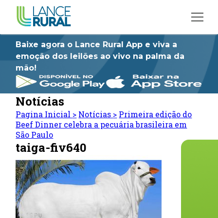
Baixe agora o Lance Rural App e viva a
emoção dos leilões ao vivo na palma da
mão!
Notícias
Pagina Inicial
>
Notícias
>
Primeira edição do
Beef Dinner celebra a pecuária brasileira em
São Paulo
taiga-fiv640