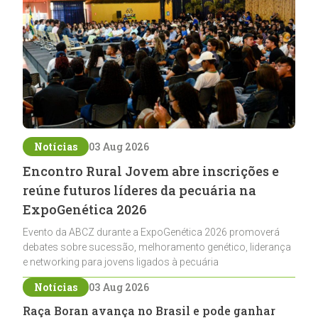
Notícias
03 Aug 2026
Encontro Rural Jovem abre inscrições e
reúne futuros líderes da pecuária na
ExpoGenética 2026
Evento da ABCZ durante a ExpoGenética 2026 promoverá
debates sobre sucessão, melhoramento genético, liderança
e networking para jovens ligados à pecuária
Notícias
03 Aug 2026
Raça Boran avança no Brasil e pode ganhar