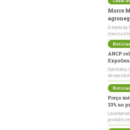
Canal d
Morre Ma
agronegó
À frente da 
marcou a hi
Notícia
ANCP cel
ExpoGené
Seminário, 
de reprodu
durante a E
Notícia
Preço méd
33% no p
Levantamen
produtor, i
de leite cru