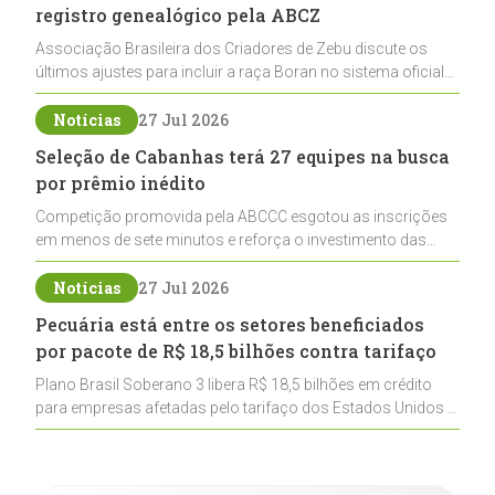
registro genealógico pela ABCZ
Associação Brasileira dos Criadores de Zebu discute os
últimos ajustes para incluir a raça Boran no sistema oficial
de registros, abrindo caminho para sua expansão na
pecuária nacional
Notícias
27 Jul 2026
Seleção de Cabanhas terá 27 equipes na busca
por prêmio inédito
Competição promovida pela ABCCC esgotou as inscrições
em menos de sete minutos e reforça o investimento das
cabanhas na seleção genética de Cavalos Crioulos voltados
ao laço
Notícias
27 Jul 2026
Pecuária está entre os setores beneficiados
por pacote de R$ 18,5 bilhões contra tarifaço
Plano Brasil Soberano 3 libera R$ 18,5 bilhões em crédito
para empresas afetadas pelo tarifaço dos Estados Unidos e
inclui a pecuária entre os setores estratégicos
contemplados