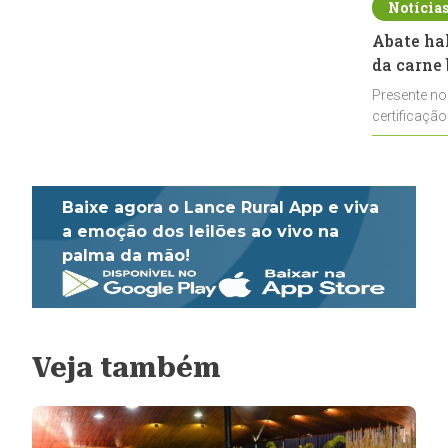
Notícia
Abate ha
da carne 
Presente no
certificação
impulsionar
Baixe agora o Lance Rural App e viva
a emoção dos leilões ao vivo na
palma da mão!
Veja também