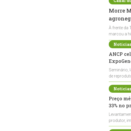
Canal d
Morre Ma
agronegó
À frente da 
marcou a hi
Notícia
ANCP cel
ExpoGené
Seminário, 
de reprodu
durante a E
Notícia
Preço méd
33% no p
Levantamen
produtor, i
de leite cru