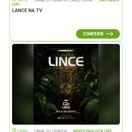
18H15
CANAL DO CRIADOR | LANCE RURAL
SÃO PAULO
(SP)
LANCE NA TV
CONFERIR
19H00
CANAL DO CRIADOR
NEVES PAULISTA (SP)