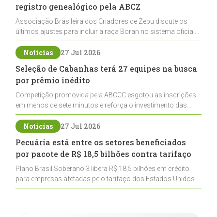
registro genealógico pela ABCZ
Associação Brasileira dos Criadores de Zebu discute os
últimos ajustes para incluir a raça Boran no sistema oficial
de registros, abrindo caminho para sua expansão na
pecuária nacional
Notícias
27 Jul 2026
Seleção de Cabanhas terá 27 equipes na busca
por prêmio inédito
Competição promovida pela ABCCC esgotou as inscrições
em menos de sete minutos e reforça o investimento das
cabanhas na seleção genética de Cavalos Crioulos voltados
ao laço
Notícias
27 Jul 2026
Pecuária está entre os setores beneficiados
por pacote de R$ 18,5 bilhões contra tarifaço
Plano Brasil Soberano 3 libera R$ 18,5 bilhões em crédito
para empresas afetadas pelo tarifaço dos Estados Unidos e
inclui a pecuária entre os setores estratégicos
contemplados