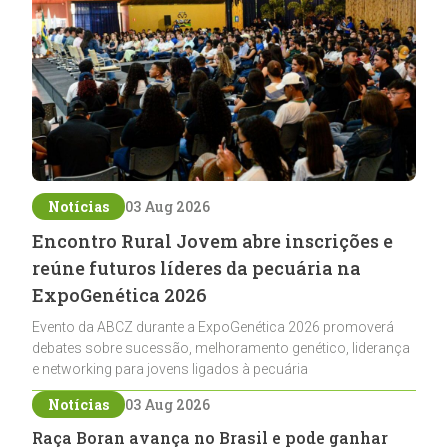
Notícias
03 Aug 2026
Encontro Rural Jovem abre inscrições e
reúne futuros líderes da pecuária na
ExpoGenética 2026
Evento da ABCZ durante a ExpoGenética 2026 promoverá
debates sobre sucessão, melhoramento genético, liderança
e networking para jovens ligados à pecuária
Notícias
03 Aug 2026
Raça Boran avança no Brasil e pode ganhar