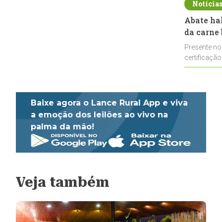
Notícia
Abate ha
da carne 
Presente no
certificação
impulsionar
Baixe agora o Lance Rural App e viva
a emoção dos leilões ao vivo na
palma da mão!
Veja também