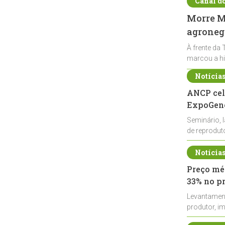
Canal d
Morre Ma
agronegó
À frente da 
marcou a hi
Notícia
ANCP cel
ExpoGené
Seminário, 
de reprodu
durante a E
Notícia
Preço méd
33% no p
Levantamen
produtor, i
de leite cru