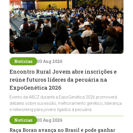
Notícias
03 Aug 2026
Encontro Rural Jovem abre inscrições e
reúne futuros líderes da pecuária na
ExpoGenética 2026
Evento da ABCZ durante a ExpoGenética 2026 promoverá
debates sobre sucessão, melhoramento genético, liderança
e networking para jovens ligados à pecuária
Notícias
03 Aug 2026
Raça Boran avança no Brasil e pode ganhar