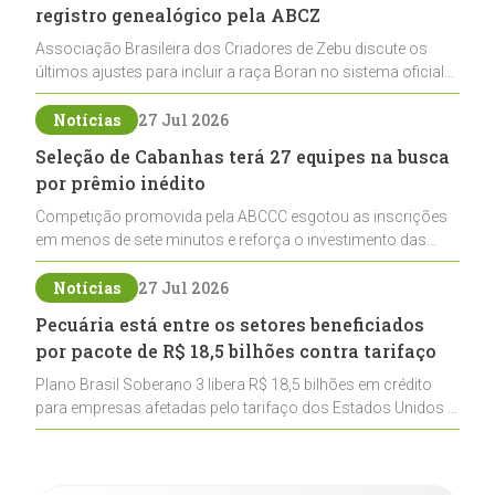
registro genealógico pela ABCZ
Associação Brasileira dos Criadores de Zebu discute os
últimos ajustes para incluir a raça Boran no sistema oficial
de registros, abrindo caminho para sua expansão na
pecuária nacional
Notícias
27 Jul 2026
Seleção de Cabanhas terá 27 equipes na busca
por prêmio inédito
Competição promovida pela ABCCC esgotou as inscrições
em menos de sete minutos e reforça o investimento das
cabanhas na seleção genética de Cavalos Crioulos voltados
ao laço
Notícias
27 Jul 2026
Pecuária está entre os setores beneficiados
por pacote de R$ 18,5 bilhões contra tarifaço
Plano Brasil Soberano 3 libera R$ 18,5 bilhões em crédito
para empresas afetadas pelo tarifaço dos Estados Unidos e
inclui a pecuária entre os setores estratégicos
contemplados