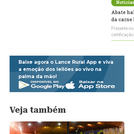
Notícia
Abate ha
da carne 
Presente no
certificação
impulsionar
Baixe agora o Lance Rural App e viva
a emoção dos leilões ao vivo na
palma da mão!
Veja também