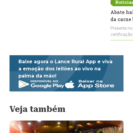
Notícia
Abate ha
da carne 
Presente no
certificação
impulsionar
Baixe agora o Lance Rural App e viva
a emoção dos leilões ao vivo na
palma da mão!
Veja também