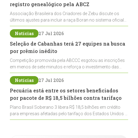
registro genealógico pela ABCZ
Associação Brasileira dos Criadores de Zebu discute os
últimos ajustes para incluir a raça Boran no sistema oficial
de registros, abrindo caminho para sua expansão na
pecuária nacional
Notícias
27 Jul 2026
Seleção de Cabanhas terá 27 equipes na busca
por prêmio inédito
Competição promovida pela ABCCC esgotou as inscrições
em menos de sete minutos e reforça o investimento das
cabanhas na seleção genética de Cavalos Crioulos voltados
ao laço
Notícias
27 Jul 2026
Pecuária está entre os setores beneficiados
por pacote de R$ 18,5 bilhões contra tarifaço
Plano Brasil Soberano 3 libera R$ 18,5 bilhões em crédito
para empresas afetadas pelo tarifaço dos Estados Unidos e
inclui a pecuária entre os setores estratégicos
contemplados