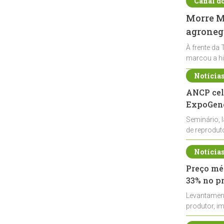
Canal d
Morre Ma
agronegó
À frente da 
marcou a hi
Notícia
ANCP cel
ExpoGené
Seminário, 
de reprodu
durante a E
Notícia
Preço méd
33% no p
Levantamen
produtor, i
de leite cru