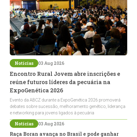
Notícias
03 Aug 2026
Encontro Rural Jovem abre inscrições e
reúne futuros líderes da pecuária na
ExpoGenética 2026
Evento da ABCZ durante a ExpoGenética 2026 promoverá
debates sobre sucessão, melhoramento genético, liderança
e networking para jovens ligados à pecuária
Notícias
03 Aug 2026
Raça Boran avança no Brasil e pode ganhar