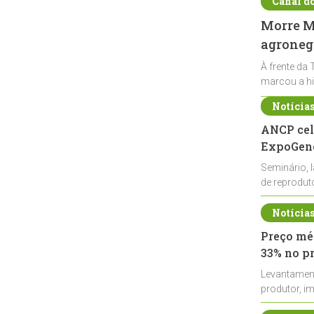
Canal d
Morre Ma
agronegó
À frente da 
marcou a hi
Notícia
ANCP cel
ExpoGené
Seminário, 
de reprodu
durante a E
Notícia
Preço méd
33% no p
Levantamen
produtor, i
de leite cru