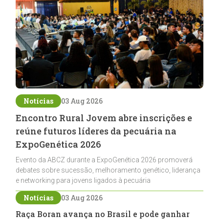
Notícias
03 Aug 2026
Encontro Rural Jovem abre inscrições e
reúne futuros líderes da pecuária na
ExpoGenética 2026
Evento da ABCZ durante a ExpoGenética 2026 promoverá
debates sobre sucessão, melhoramento genético, liderança
e networking para jovens ligados à pecuária
Notícias
03 Aug 2026
Raça Boran avança no Brasil e pode ganhar