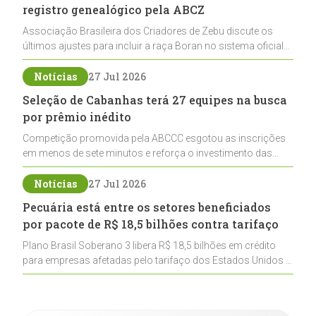
registro genealógico pela ABCZ
Associação Brasileira dos Criadores de Zebu discute os
últimos ajustes para incluir a raça Boran no sistema oficial
de registros, abrindo caminho para sua expansão na
pecuária nacional
Notícias
27 Jul 2026
Seleção de Cabanhas terá 27 equipes na busca
por prêmio inédito
Competição promovida pela ABCCC esgotou as inscrições
em menos de sete minutos e reforça o investimento das
cabanhas na seleção genética de Cavalos Crioulos voltados
ao laço
Notícias
27 Jul 2026
Pecuária está entre os setores beneficiados
por pacote de R$ 18,5 bilhões contra tarifaço
Plano Brasil Soberano 3 libera R$ 18,5 bilhões em crédito
para empresas afetadas pelo tarifaço dos Estados Unidos e
inclui a pecuária entre os setores estratégicos
contemplados