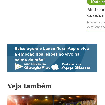
Notícia
Abate ha
da carne 
Presente no
certificação
impulsionar
Baixe agora o Lance Rural App e viva
a emoção dos leilões ao vivo na
palma da mão!
Veja também