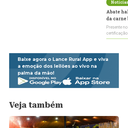
Notícia
Abate ha
da carne 
Presente no
certificação
impulsionar
Baixe agora o Lance Rural App e viva
a emoção dos leilões ao vivo na
palma da mão!
Veja também