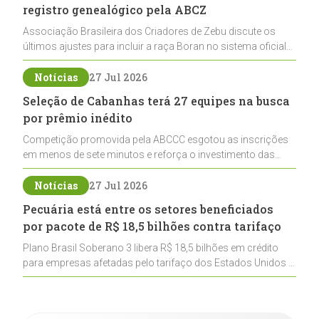
registro genealógico pela ABCZ
Associação Brasileira dos Criadores de Zebu discute os
últimos ajustes para incluir a raça Boran no sistema oficial
de registros, abrindo caminho para sua expansão na
pecuária nacional
Notícias
27 Jul 2026
Seleção de Cabanhas terá 27 equipes na busca
por prêmio inédito
Competição promovida pela ABCCC esgotou as inscrições
em menos de sete minutos e reforça o investimento das
cabanhas na seleção genética de Cavalos Crioulos voltados
ao laço
Notícias
27 Jul 2026
Pecuária está entre os setores beneficiados
por pacote de R$ 18,5 bilhões contra tarifaço
Plano Brasil Soberano 3 libera R$ 18,5 bilhões em crédito
para empresas afetadas pelo tarifaço dos Estados Unidos e
inclui a pecuária entre os setores estratégicos
contemplados