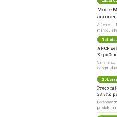
Canal d
Morre Ma
agronegó
À frente da 
marcou a hi
Notícia
ANCP cel
ExpoGené
Seminário, 
de reprodu
durante a E
Notícia
Preço méd
33% no p
Levantamen
produtor, i
de leite cru