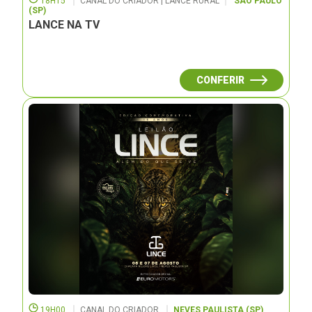
18H15
CANAL DO CRIADOR | LANCE RURAL
SÃO PAULO
(SP)
LANCE NA TV
CONFERIR
19H00
CANAL DO CRIADOR
NEVES PAULISTA (SP)