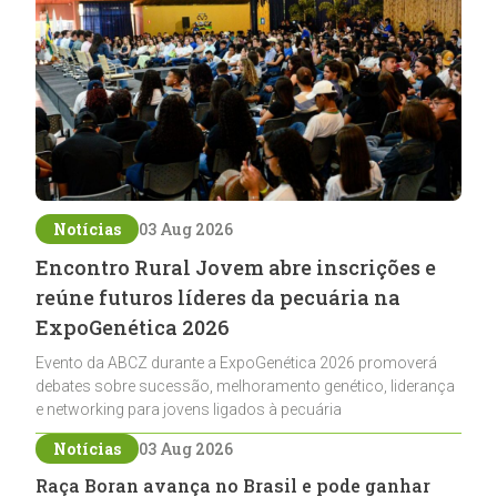
Notícias
03 Aug 2026
Encontro Rural Jovem abre inscrições e
reúne futuros líderes da pecuária na
ExpoGenética 2026
Evento da ABCZ durante a ExpoGenética 2026 promoverá
debates sobre sucessão, melhoramento genético, liderança
e networking para jovens ligados à pecuária
Notícias
03 Aug 2026
Raça Boran avança no Brasil e pode ganhar