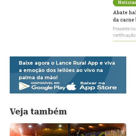
Notícia
Abate ha
da carne 
Presente no
certificação
impulsionar
Baixe agora o Lance Rural App e viva
a emoção dos leilões ao vivo na
palma da mão!
Veja também