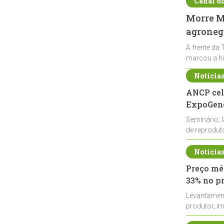
Canal d
Morre Ma
agronegó
À frente da 
marcou a hi
Notícia
ANCP cel
ExpoGené
Seminário, 
de reprodu
durante a E
Notícia
Preço méd
33% no p
Levantamen
produtor, i
de leite cru