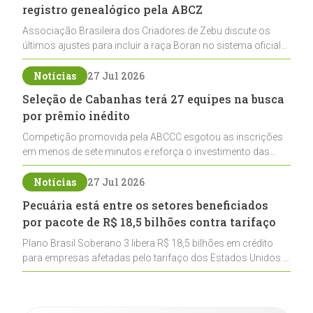
registro genealógico pela ABCZ
Associação Brasileira dos Criadores de Zebu discute os
últimos ajustes para incluir a raça Boran no sistema oficial
de registros, abrindo caminho para sua expansão na
pecuária nacional
Notícias
27 Jul 2026
Seleção de Cabanhas terá 27 equipes na busca
por prêmio inédito
Competição promovida pela ABCCC esgotou as inscrições
em menos de sete minutos e reforça o investimento das
cabanhas na seleção genética de Cavalos Crioulos voltados
ao laço
Notícias
27 Jul 2026
Pecuária está entre os setores beneficiados
por pacote de R$ 18,5 bilhões contra tarifaço
Plano Brasil Soberano 3 libera R$ 18,5 bilhões em crédito
para empresas afetadas pelo tarifaço dos Estados Unidos e
inclui a pecuária entre os setores estratégicos
contemplados