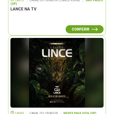
18H15
CANAL DO CRIADOR | LANCE RURAL
SÃO PAULO
(SP)
LANCE NA TV
CONFERIR
19H00
CANAL DO CRIADOR
NEVES PAULISTA (SP)