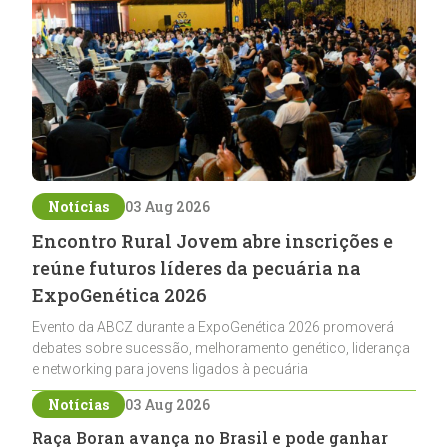
Notícias
03 Aug 2026
Encontro Rural Jovem abre inscrições e
reúne futuros líderes da pecuária na
ExpoGenética 2026
Evento da ABCZ durante a ExpoGenética 2026 promoverá
debates sobre sucessão, melhoramento genético, liderança
e networking para jovens ligados à pecuária
Notícias
03 Aug 2026
Raça Boran avança no Brasil e pode ganhar