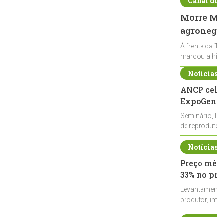
Canal d
Morre Ma
agronegó
À frente da 
marcou a hi
Notícia
ANCP cel
ExpoGené
Seminário, 
de reprodu
durante a E
Notícia
Preço méd
33% no p
Levantamen
produtor, i
de leite cru