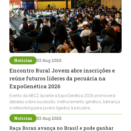
Notícias
03 Aug 2026
Encontro Rural Jovem abre inscrições e
reúne futuros líderes da pecuária na
ExpoGenética 2026
Evento da ABCZ durante a ExpoGenética 2026 promoverá
debates sobre sucessão, melhoramento genético, liderança
e networking para jovens ligados à pecuária
Notícias
03 Aug 2026
Raça Boran avança no Brasil e pode ganhar