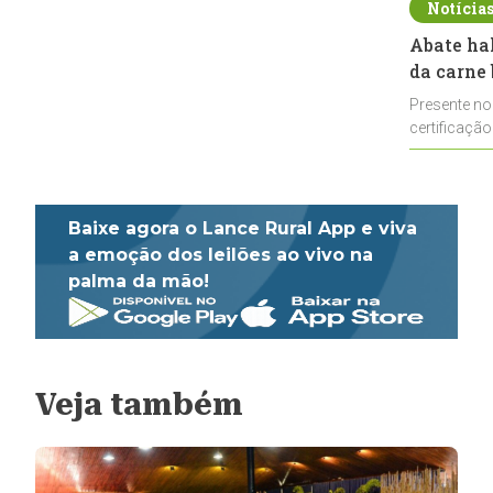
Notícia
Abate ha
da carne 
Presente no
certificação
impulsionar
Baixe agora o Lance Rural App e viva
a emoção dos leilões ao vivo na
palma da mão!
Veja também