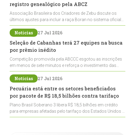
registro genealógico pela ABCZ
Associação Brasileira dos Criadores de Zebu discute os
últimos ajustes para incluir a raça Boran no sistema oficial
de registros, abrindo caminho para sua expansão na
pecuária nacional
Notícias
27 Jul 2026
Seleção de Cabanhas terá 27 equipes na busca
por prêmio inédito
Competição promovida pela ABCCC esgotou as inscrições
em menos de sete minutos e reforça o investimento das
cabanhas na seleção genética de Cavalos Crioulos voltados
ao laço
Notícias
27 Jul 2026
Pecuária está entre os setores beneficiados
por pacote de R$ 18,5 bilhões contra tarifaço
Plano Brasil Soberano 3 libera R$ 18,5 bilhões em crédito
para empresas afetadas pelo tarifaço dos Estados Unidos e
inclui a pecuária entre os setores estratégicos
contemplados