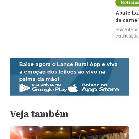
Notícia
Abate ha
da carne 
Presente no
certificação
impulsionar
Baixe agora o Lance Rural App e viva
a emoção dos leilões ao vivo na
palma da mão!
Veja também