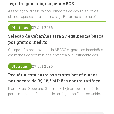
registro genealógico pela ABCZ
Associação Brasileira dos Criadores de Zebu discute os
últimos ajustes para incluir a raça Boran no sistema oficial
de registros, abrindo caminho para sua expansão na
pecuária nacional
Notícias
27 Jul 2026
Seleção de Cabanhas terá 27 equipes na busca
por prêmio inédito
Competição promovida pela ABCCC esgotou as inscrições
em menos de sete minutos e reforça o investimento das
cabanhas na seleção genética de Cavalos Crioulos voltados
ao laço
Notícias
27 Jul 2026
Pecuária está entre os setores beneficiados
por pacote de R$ 18,5 bilhões contra tarifaço
Plano Brasil Soberano 3 libera R$ 18,5 bilhões em crédito
para empresas afetadas pelo tarifaço dos Estados Unidos e
inclui a pecuária entre os setores estratégicos
contemplados