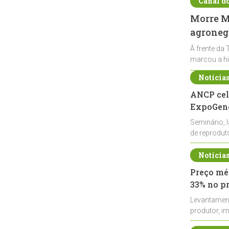
Canal d
Morre Ma
agronegó
À frente da 
marcou a hi
Notícia
ANCP cel
ExpoGené
Seminário, 
de reprodu
durante a E
Notícia
Preço méd
33% no p
Levantamen
produtor, i
de leite cru