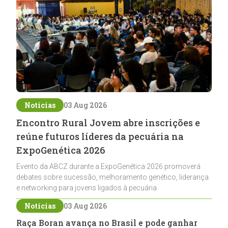
Notícias
03 Aug 2026
Encontro Rural Jovem abre inscrições e
reúne futuros líderes da pecuária na
ExpoGenética 2026
Evento da ABCZ durante a ExpoGenética 2026 promoverá
debates sobre sucessão, melhoramento genético, liderança
e networking para jovens ligados à pecuária
Notícias
03 Aug 2026
Raça Boran avança no Brasil e pode ganhar