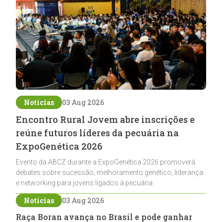
Notícias
03 Aug 2026
Encontro Rural Jovem abre inscrições e
reúne futuros líderes da pecuária na
ExpoGenética 2026
Evento da ABCZ durante a ExpoGenética 2026 promoverá
debates sobre sucessão, melhoramento genético, liderança
e networking para jovens ligados à pecuária
Notícias
03 Aug 2026
Raça Boran avança no Brasil e pode ganhar