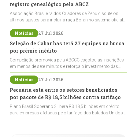
registro genealógico pela ABCZ
Associação Brasileira dos Criadores de Zebu discute os
últimos ajustes para incluir a raça Boran no sistema oficial
de registros, abrindo caminho para sua expansão na
pecuária nacional
Notícias
27 Jul 2026
Seleção de Cabanhas terá 27 equipes na busca
por prêmio inédito
Competição promovida pela ABCCC esgotou as inscrições
em menos de sete minutos e reforça o investimento das
cabanhas na seleção genética de Cavalos Crioulos voltados
ao laço
Notícias
27 Jul 2026
Pecuária está entre os setores beneficiados
por pacote de R$ 18,5 bilhões contra tarifaço
Plano Brasil Soberano 3 libera R$ 18,5 bilhões em crédito
para empresas afetadas pelo tarifaço dos Estados Unidos e
inclui a pecuária entre os setores estratégicos
contemplados