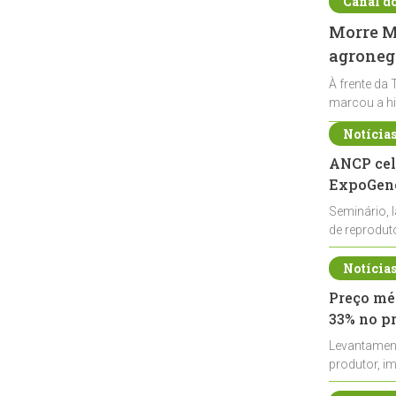
Canal d
Morre Ma
agronegó
À frente da 
marcou a hi
Notícia
ANCP cel
ExpoGené
Seminário, 
de reprodu
durante a E
Notícia
Preço méd
33% no p
Levantamen
produtor, i
de leite cru