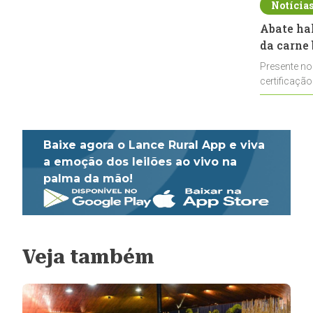
Notícia
Abate ha
da carne 
Presente no
certificação
impulsionar
Baixe agora o Lance Rural App e viva
a emoção dos leilões ao vivo na
palma da mão!
Veja também