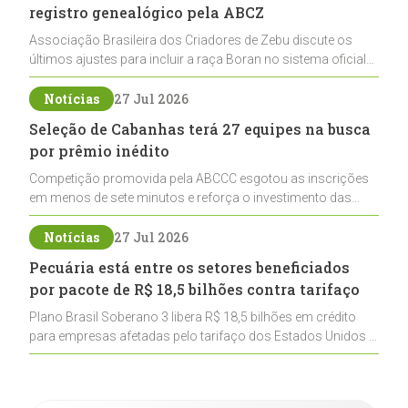
registro genealógico pela ABCZ
Associação Brasileira dos Criadores de Zebu discute os
últimos ajustes para incluir a raça Boran no sistema oficial
de registros, abrindo caminho para sua expansão na
pecuária nacional
Notícias
27 Jul 2026
Seleção de Cabanhas terá 27 equipes na busca
por prêmio inédito
Competição promovida pela ABCCC esgotou as inscrições
em menos de sete minutos e reforça o investimento das
cabanhas na seleção genética de Cavalos Crioulos voltados
ao laço
Notícias
27 Jul 2026
Pecuária está entre os setores beneficiados
por pacote de R$ 18,5 bilhões contra tarifaço
Plano Brasil Soberano 3 libera R$ 18,5 bilhões em crédito
para empresas afetadas pelo tarifaço dos Estados Unidos e
inclui a pecuária entre os setores estratégicos
contemplados