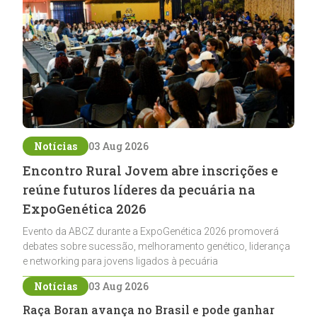
Notícias
03 Aug 2026
Encontro Rural Jovem abre inscrições e
reúne futuros líderes da pecuária na
ExpoGenética 2026
Evento da ABCZ durante a ExpoGenética 2026 promoverá
debates sobre sucessão, melhoramento genético, liderança
e networking para jovens ligados à pecuária
Notícias
03 Aug 2026
Raça Boran avança no Brasil e pode ganhar