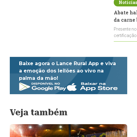
Notícia
Abate ha
da carne 
Presente no
certificação
impulsionar
Baixe agora o Lance Rural App e viva
a emoção dos leilões ao vivo na
palma da mão!
Veja também