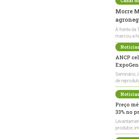
Canal d
Morre Ma
agronegó
À frente da 
marcou a hi
Notícia
ANCP cel
ExpoGené
Seminário, 
de reprodu
durante a E
Notícia
Preço méd
33% no p
Levantamen
produtor, i
de leite cru