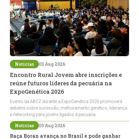
Notícias
03 Aug 2026
Encontro Rural Jovem abre inscrições e
reúne futuros líderes da pecuária na
ExpoGenética 2026
Evento da ABCZ durante a ExpoGenética 2026 promoverá
debates sobre sucessão, melhoramento genético, liderança
e networking para jovens ligados à pecuária
Notícias
03 Aug 2026
Raça Boran avança no Brasil e pode ganhar