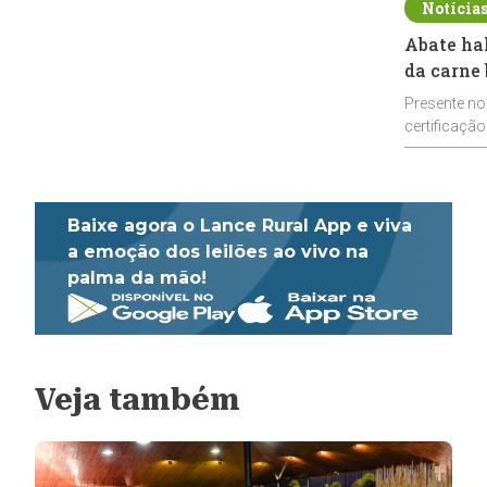
Notícia
Abate ha
da carne 
Presente no
certificação
impulsionar
Baixe agora o Lance Rural App e viva
a emoção dos leilões ao vivo na
palma da mão!
Veja também