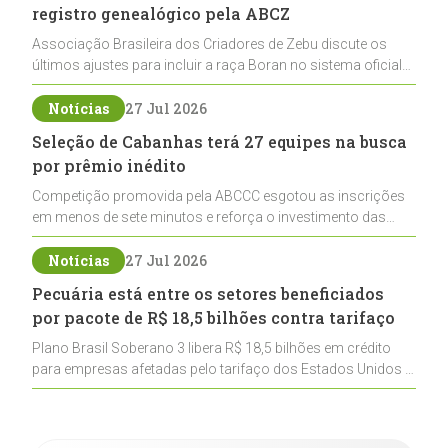
registro genealógico pela ABCZ
Associação Brasileira dos Criadores de Zebu discute os
últimos ajustes para incluir a raça Boran no sistema oficial
de registros, abrindo caminho para sua expansão na
pecuária nacional
Notícias
27 Jul 2026
Seleção de Cabanhas terá 27 equipes na busca
por prêmio inédito
Competição promovida pela ABCCC esgotou as inscrições
em menos de sete minutos e reforça o investimento das
cabanhas na seleção genética de Cavalos Crioulos voltados
ao laço
Notícias
27 Jul 2026
Pecuária está entre os setores beneficiados
por pacote de R$ 18,5 bilhões contra tarifaço
Plano Brasil Soberano 3 libera R$ 18,5 bilhões em crédito
para empresas afetadas pelo tarifaço dos Estados Unidos e
inclui a pecuária entre os setores estratégicos
contemplados