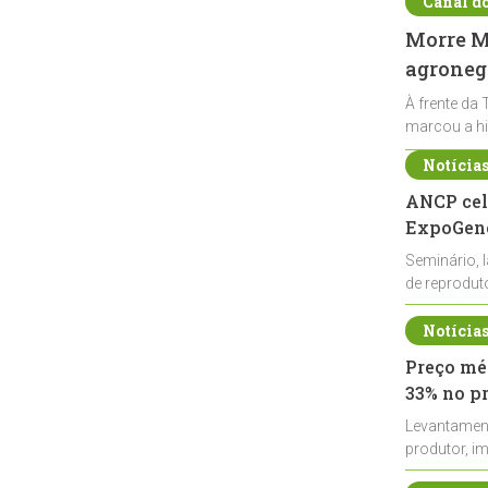
Canal d
Morre Ma
agronegó
À frente da 
marcou a hi
Notícia
ANCP cel
ExpoGené
Seminário, 
de reprodu
durante a E
Notícia
Preço méd
33% no p
Levantamen
produtor, i
de leite cru