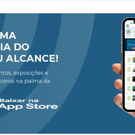
RMA
IA DO
U ALCANCE!
entos, exposições e
cional na palma da