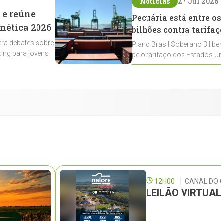
Notícias
27 Jul 2026
 e reúne
Pecuária está entre os
enética 2026
bilhões contra tarifaç
rá debates sobre
Plano Brasil Soberano 3 libe
ing para jovens
pelo tarifaço dos Estados Un
contemplados
12H00
CANAL DO
LEILÃO VIRTUA