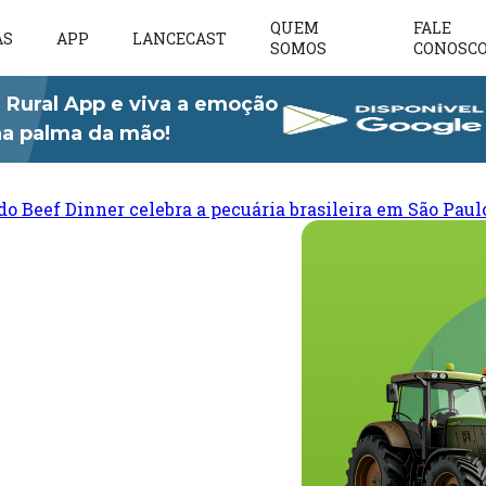
QUEM
FALE
AS
APP
LANCECAST
SOMOS
CONOSC
 Rural App e viva a emoção
 na palma da mão!
do Beef Dinner celebra a pecuária brasileira em São Paul