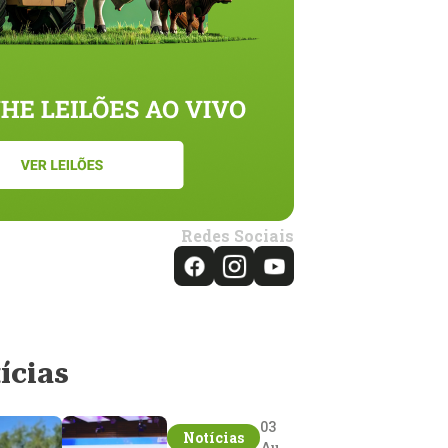
Redes Sociais
ícias
03
Notícias
Aug