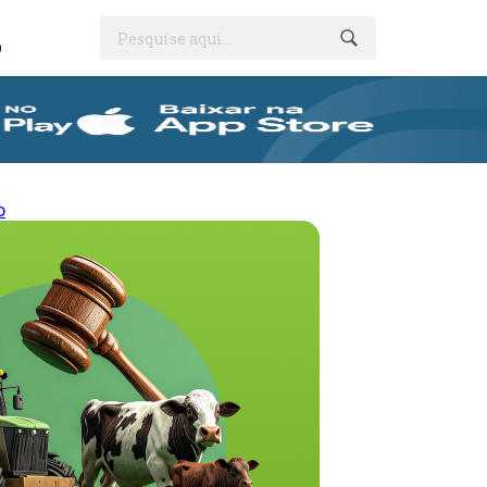
Pesquise aqui...
O
o