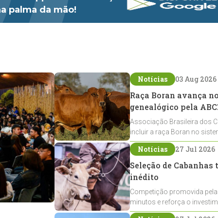
 na palma da mão!
Notícias
03 Aug 2026
Raça Boran avança no 
genealógico pela ABC
Associação Brasileira dos C
incluir a raça Boran no sist
expansão na pecuária nacio
Notícias
27 Jul 2026
Seleção de Cabanhas t
inédito
Competição promovida pela
minutos e reforça o investi
Crioulos voltados ao laço