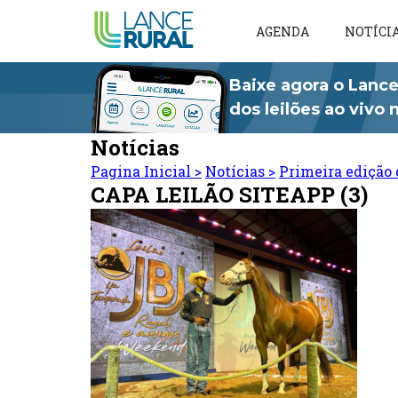
AGENDA
NOTÍCI
Baixe agora o Lance
dos leilões ao vivo
Notícias
Pagina Inicial
>
Notícias
>
Primeira edição 
CAPA LEILÃO SITEAPP (3)