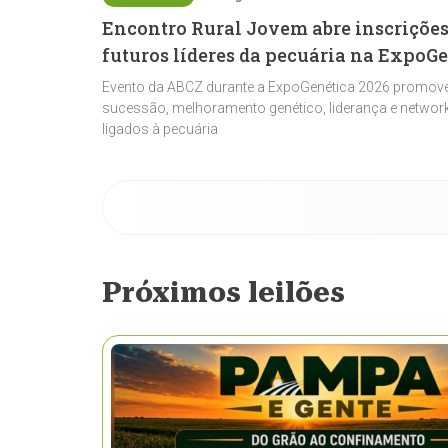
Encontro Rural Jovem abre inscrições
futuros líderes da pecuária na ExpoG
Evento da ABCZ durante a ExpoGenética 2026 promove
sucessão, melhoramento genético, liderança e network
ligados à pecuária
Próximos leilões