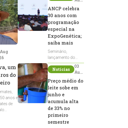
2026
ANCP celebra
30 anos com
programação
especial na
ExpoGenética;
saiba mais
 Aug
Seminário,
26
lançamento do
Sumário de Touros,
03
va, um
Notícias
debates, podcast,
Aug
iros do
desfile de
2026
Preço médio do
eiro
reprodutores e
leite sobe em
homenagens
emates,
integram a
junho e
 50 anos e
programação da
acumula alta
ates de
entidade durante a
de 33% no
alo
ExpoGenética 2026
primeiro
semestre