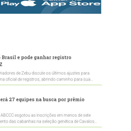
rastreabilidade e
rigor técnico para
impulsionar as
exportações
brasileiras
Brasil e pode ganhar registro
Z
riadores de Zebu discute os últimos ajustes para
ema oficial de registros, abrindo caminho para sua
nal
erá 27 equipes na busca por prêmio
 ABCCC esgotou as inscrições em menos de sete
mento das cabanhas na seleção genética de Cavalos