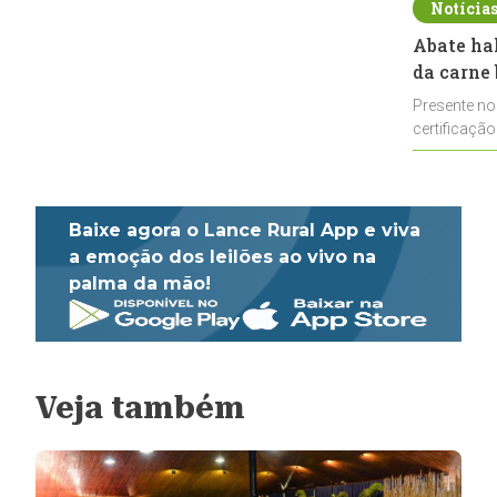
Notícia
Abate ha
da carne 
Presente no
certificação
impulsionar
Baixe agora o Lance Rural App e viva
a emoção dos leilões ao vivo na
palma da mão!
Veja também