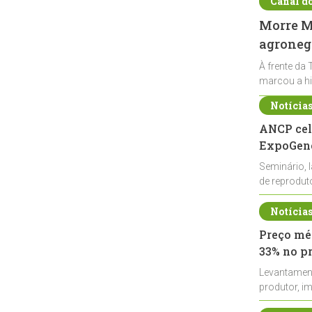
Canal d
Morre Ma
agronegó
À frente da 
marcou a hi
Notícia
ANCP cel
ExpoGené
Seminário, 
de reprodu
durante a E
Notícia
Preço méd
33% no p
Levantamen
produtor, i
de leite cru