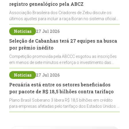
registro genealógico pela ABCZ
Associação Brasileira dos Criadores de Zebu discute os
últimos ajustes para incluir a raça Boran no sistema oficial
de registros, abrindo caminho para sua expansão na
pecuária nacional
Notícias
27 Jul 2026
Seleção de Cabanhas terá 27 equipes na busca
por prêmio inédito
Competição promovida pela ABCCC esgotou as inscrições
em menos de sete minutos e reforça o investimento das
cabanhas na seleção genética de Cavalos Crioulos voltados
ao laço
Notícias
27 Jul 2026
Pecuária está entre os setores beneficiados
por pacote de R$ 18,5 bilhões contra tarifaço
Plano Brasil Soberano 3 libera R$ 18,5 bilhões em crédito
para empresas afetadas pelo tarifaço dos Estados Unidos e
inclui a pecuária entre os setores estratégicos
contemplados