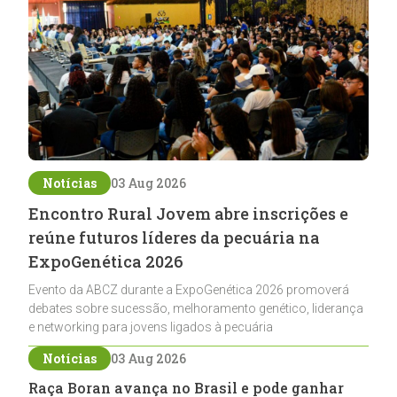
Notícias
03 Aug 2026
Encontro Rural Jovem abre inscrições e
reúne futuros líderes da pecuária na
ExpoGenética 2026
Evento da ABCZ durante a ExpoGenética 2026 promoverá
debates sobre sucessão, melhoramento genético, liderança
e networking para jovens ligados à pecuária
Notícias
03 Aug 2026
Raça Boran avança no Brasil e pode ganhar