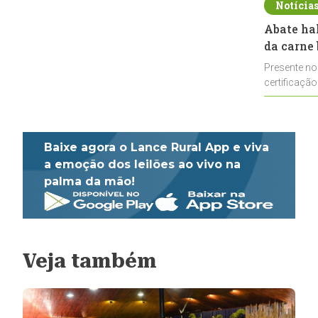
Notícia
Abate ha
da carne 
Presente no
certificação
impulsionar
Baixe agora o Lance Rural App e viva
a emoção dos leilões ao vivo na
palma da mão!
Veja também