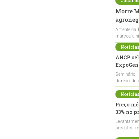
Canal d
Morre Ma
agronegó
À frente da 
marcou a hi
Notícia
ANCP cel
ExpoGené
Seminário, 
de reprodu
durante a E
Notícia
Preço méd
33% no p
Levantamen
produtor, i
de leite cru