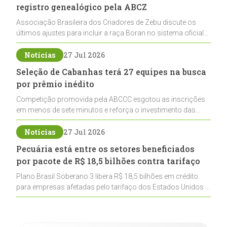
registro genealógico pela ABCZ
Associação Brasileira dos Criadores de Zebu discute os
últimos ajustes para incluir a raça Boran no sistema oficial
de registros, abrindo caminho para sua expansão na
pecuária nacional
Notícias
27 Jul 2026
Seleção de Cabanhas terá 27 equipes na busca
por prêmio inédito
Competição promovida pela ABCCC esgotou as inscrições
em menos de sete minutos e reforça o investimento das
cabanhas na seleção genética de Cavalos Crioulos voltados
ao laço
Notícias
27 Jul 2026
Pecuária está entre os setores beneficiados
por pacote de R$ 18,5 bilhões contra tarifaço
Plano Brasil Soberano 3 libera R$ 18,5 bilhões em crédito
para empresas afetadas pelo tarifaço dos Estados Unidos e
inclui a pecuária entre os setores estratégicos
contemplados