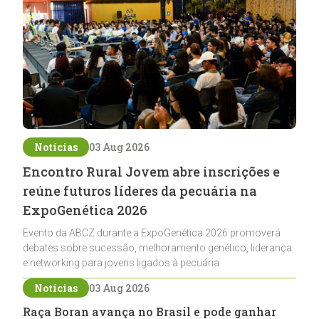
Notícias
03 Aug 2026
Encontro Rural Jovem abre inscrições e
reúne futuros líderes da pecuária na
ExpoGenética 2026
Evento da ABCZ durante a ExpoGenética 2026 promoverá
debates sobre sucessão, melhoramento genético, liderança
e networking para jovens ligados à pecuária
Notícias
03 Aug 2026
Raça Boran avança no Brasil e pode ganhar