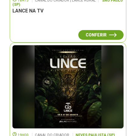
18H15
CANAL DO CRIADOR | LANCE RURAL
SÃO PAULO
(SP)
LANCE NA TV
CONFERIR
19H00
CANAL DO CRIADOR
NEVES PAULISTA (SP)