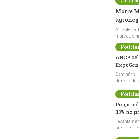
Canal d
Morre Ma
agronegó
À frente da 
marcou a hi
Notícia
ANCP cel
ExpoGené
Seminário, 
de reprodu
durante a E
Notícia
Preço méd
33% no p
Levantamen
produtor, i
de leite cru