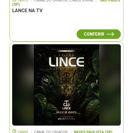
18H15
CANAL DO CRIADOR | LANCE RURAL
SÃO PAULO
(SP)
LANCE NA TV
CONFERIR
19H00
CANAL DO CRIADOR
NEVES PAULISTA (SP)