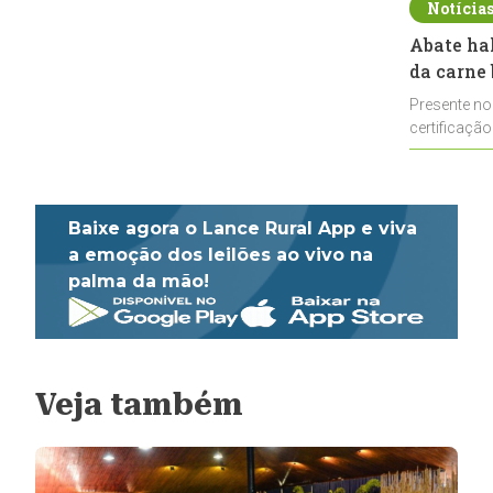
Notícia
Abate ha
da carne 
Presente no
certificação
impulsionar
Baixe agora o Lance Rural App e viva
a emoção dos leilões ao vivo na
palma da mão!
Veja também