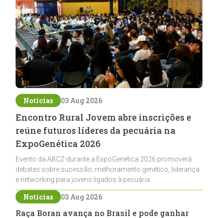
Notícias
03 Aug 2026
Encontro Rural Jovem abre inscrições e
reúne futuros líderes da pecuária na
ExpoGenética 2026
Evento da ABCZ durante a ExpoGenética 2026 promoverá
debates sobre sucessão, melhoramento genético, liderança
e networking para jovens ligados à pecuária
Notícias
03 Aug 2026
Raça Boran avança no Brasil e pode ganhar