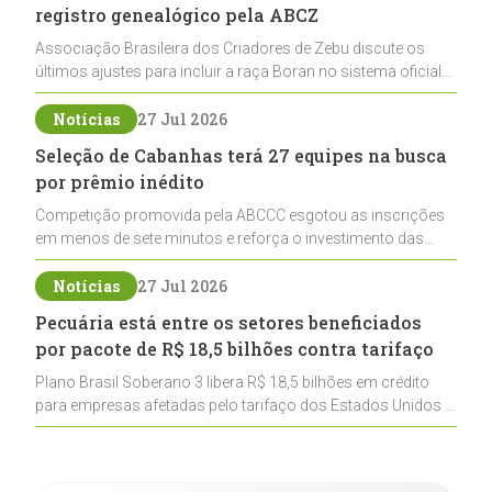
registro genealógico pela ABCZ
Associação Brasileira dos Criadores de Zebu discute os
últimos ajustes para incluir a raça Boran no sistema oficial
de registros, abrindo caminho para sua expansão na
pecuária nacional
Notícias
27 Jul 2026
Seleção de Cabanhas terá 27 equipes na busca
por prêmio inédito
Competição promovida pela ABCCC esgotou as inscrições
em menos de sete minutos e reforça o investimento das
cabanhas na seleção genética de Cavalos Crioulos voltados
ao laço
Notícias
27 Jul 2026
Pecuária está entre os setores beneficiados
por pacote de R$ 18,5 bilhões contra tarifaço
Plano Brasil Soberano 3 libera R$ 18,5 bilhões em crédito
para empresas afetadas pelo tarifaço dos Estados Unidos e
inclui a pecuária entre os setores estratégicos
contemplados