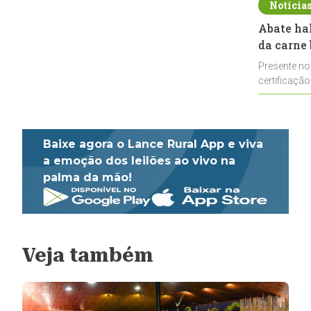
Notícia
Abate ha
da carne 
Presente no
certificação
impulsionar
Baixe agora o Lance Rural App e viva
a emoção dos leilões ao vivo na
palma da mão!
Veja também