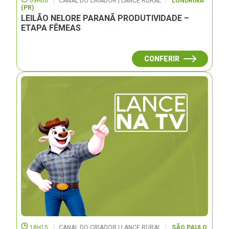
09H00
CANAL DO CRIADOR | LANCE RURAL
LONDRINA
(PR)
LEILÃO NELORE PARANÃ PRODUTIVIDADE –
ETAPA FÊMEAS
CONFERIR
18H15
CANAL DO CRIADOR | LANCE RURAL
SÃO PAULO