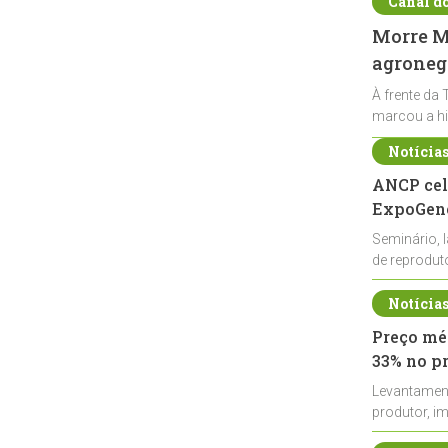
Canal d
Morre Ma
agronegó
À frente da 
marcou a hi
Notícia
ANCP cel
ExpoGené
Seminário, 
de reprodu
durante a E
Notícia
Preço méd
33% no p
Levantamen
produtor, i
de leite cru