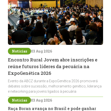
Notícias
03 Aug 2026
Encontro Rural Jovem abre inscrições e
reúne futuros líderes da pecuária na
ExpoGenética 2026
Evento da ABCZ durante a ExpoGenética 2026 promoverá
debates sobre sucessão, melhoramento genético, liderança
e networking para jovens ligados à pecuária
Notícias
03 Aug 2026
Raça Boran avança no Brasil e pode ganhar