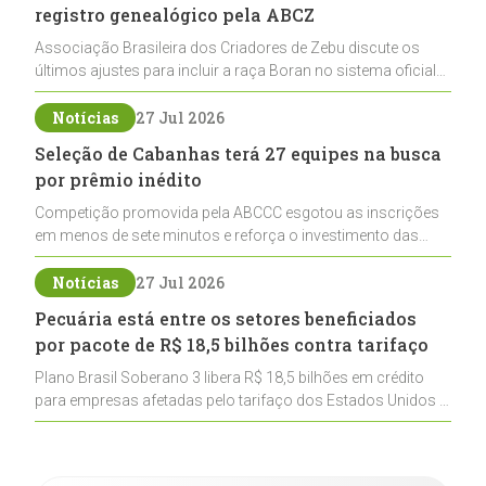
registro genealógico pela ABCZ
Associação Brasileira dos Criadores de Zebu discute os
últimos ajustes para incluir a raça Boran no sistema oficial
de registros, abrindo caminho para sua expansão na
pecuária nacional
Notícias
27 Jul 2026
Seleção de Cabanhas terá 27 equipes na busca
por prêmio inédito
Competição promovida pela ABCCC esgotou as inscrições
em menos de sete minutos e reforça o investimento das
cabanhas na seleção genética de Cavalos Crioulos voltados
ao laço
Notícias
27 Jul 2026
Pecuária está entre os setores beneficiados
por pacote de R$ 18,5 bilhões contra tarifaço
Plano Brasil Soberano 3 libera R$ 18,5 bilhões em crédito
para empresas afetadas pelo tarifaço dos Estados Unidos e
inclui a pecuária entre os setores estratégicos
contemplados