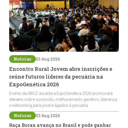
Notícias
03 Aug 2026
Encontro Rural Jovem abre inscrições e
reúne futuros líderes da pecuária na
ExpoGenética 2026
Evento da ABCZ durante a ExpoGenética 2026 promoverá
debates sobre sucessão, melhoramento genético, liderança
e networking para jovens ligados à pecuária
Notícias
03 Aug 2026
Raça Boran avança no Brasil e pode ganhar