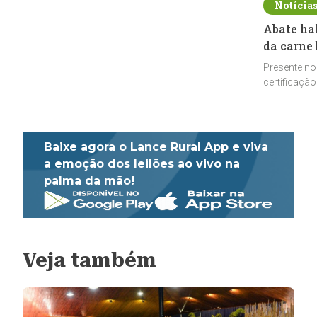
Notícia
Abate ha
da carne 
Presente no
certificação
impulsionar
Baixe agora o Lance Rural App e viva
a emoção dos leilões ao vivo na
palma da mão!
Veja também