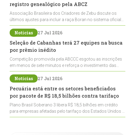
registro genealógico pela ABCZ
Associação Brasileira dos Criadores de Zebu discute os
últimos ajustes para incluir a raça Boran no sistema oficial
de registros, abrindo caminho para sua expansão na
pecuária nacional
Notícias
27 Jul 2026
Seleção de Cabanhas terá 27 equipes na busca
por prêmio inédito
Competição promovida pela ABCCC esgotou as inscrições
em menos de sete minutos e reforça o investimento das
cabanhas na seleção genética de Cavalos Crioulos voltados
ao laço
Notícias
27 Jul 2026
Pecuária está entre os setores beneficiados
por pacote de R$ 18,5 bilhões contra tarifaço
Plano Brasil Soberano 3 libera R$ 18,5 bilhões em crédito
para empresas afetadas pelo tarifaço dos Estados Unidos e
inclui a pecuária entre os setores estratégicos
contemplados