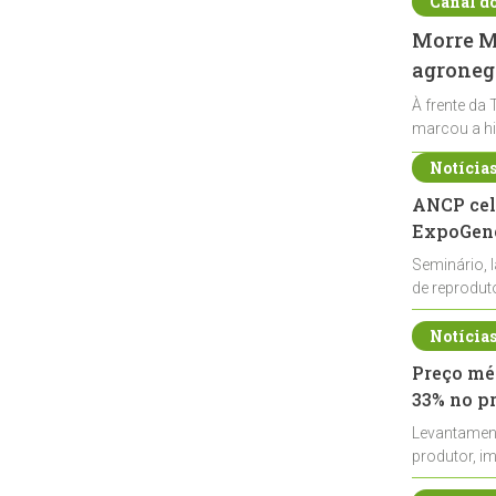
Canal d
Morre Ma
agronegó
À frente da 
marcou a hi
Notícia
ANCP cel
ExpoGené
Seminário, 
de reprodu
durante a E
Notícia
Preço méd
33% no p
Levantamen
produtor, i
de leite cru