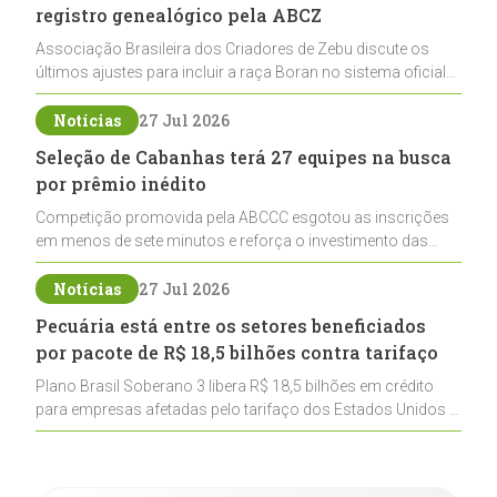
registro genealógico pela ABCZ
Associação Brasileira dos Criadores de Zebu discute os
últimos ajustes para incluir a raça Boran no sistema oficial
de registros, abrindo caminho para sua expansão na
pecuária nacional
Notícias
27 Jul 2026
Seleção de Cabanhas terá 27 equipes na busca
por prêmio inédito
Competição promovida pela ABCCC esgotou as inscrições
em menos de sete minutos e reforça o investimento das
cabanhas na seleção genética de Cavalos Crioulos voltados
ao laço
Notícias
27 Jul 2026
Pecuária está entre os setores beneficiados
por pacote de R$ 18,5 bilhões contra tarifaço
Plano Brasil Soberano 3 libera R$ 18,5 bilhões em crédito
para empresas afetadas pelo tarifaço dos Estados Unidos e
inclui a pecuária entre os setores estratégicos
contemplados