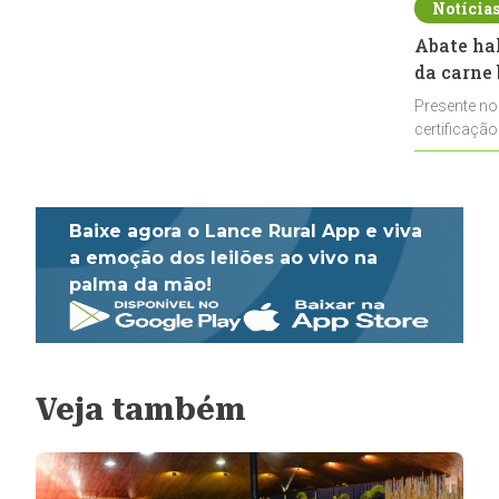
Notícia
Abate ha
da carne 
Presente no
certificação
impulsionar
Baixe agora o Lance Rural App e viva
a emoção dos leilões ao vivo na
palma da mão!
Veja também