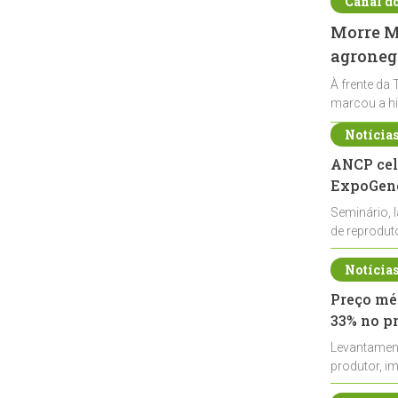
Canal d
Morre Ma
agronegó
À frente da 
marcou a hi
Notícia
ANCP cel
ExpoGené
Seminário, 
de reprodu
durante a E
Notícia
Preço méd
33% no p
Levantamen
produtor, i
de leite cru