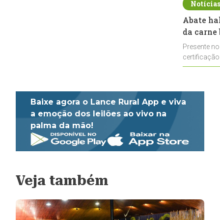
Notícia
Abate ha
da carne 
Presente no
certificação
impulsionar
Baixe agora o Lance Rural App e viva
a emoção dos leilões ao vivo na
palma da mão!
Veja também