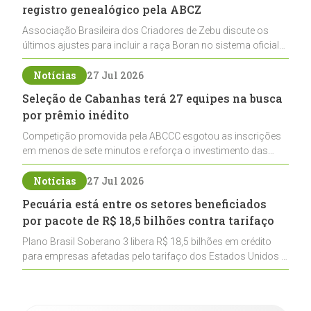
registro genealógico pela ABCZ
Associação Brasileira dos Criadores de Zebu discute os
últimos ajustes para incluir a raça Boran no sistema oficial
de registros, abrindo caminho para sua expansão na
pecuária nacional
Notícias
27 Jul 2026
Seleção de Cabanhas terá 27 equipes na busca
por prêmio inédito
Competição promovida pela ABCCC esgotou as inscrições
em menos de sete minutos e reforça o investimento das
cabanhas na seleção genética de Cavalos Crioulos voltados
ao laço
Notícias
27 Jul 2026
Pecuária está entre os setores beneficiados
por pacote de R$ 18,5 bilhões contra tarifaço
Plano Brasil Soberano 3 libera R$ 18,5 bilhões em crédito
para empresas afetadas pelo tarifaço dos Estados Unidos e
inclui a pecuária entre os setores estratégicos
contemplados