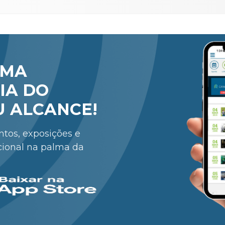
RMA
IA DO
U ALCANCE!
entos, exposições e
cional na palma da