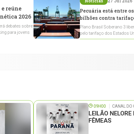
Notícias
27 Jul 2026
 e reúne
Pecuária está entre os
enética 2026
bilhões contra tarifaç
rá debates sobre
Plano Brasil Soberano 3 libe
ing para jovens
pelo tarifaço dos Estados Un
contemplados
09H00
CANAL DO 
LEILÃO NELORE
FÊMEAS