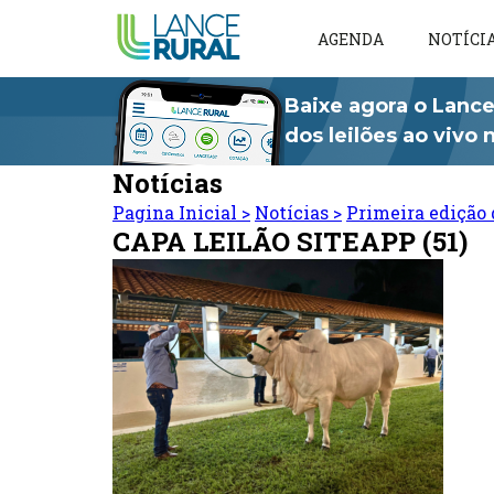
AGENDA
NOTÍCI
Baixe agora o Lance
dos leilões ao vivo
Notícias
Pagina Inicial
>
Notícias
>
Primeira edição 
CAPA LEILÃO SITEAPP (51)