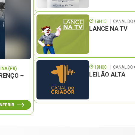
18H15
CANAL DO 
LANCE NA TV
19H00
CANAL DO
INA (PR)
LEILÃO ALTA
URENÇO –
NFERIR