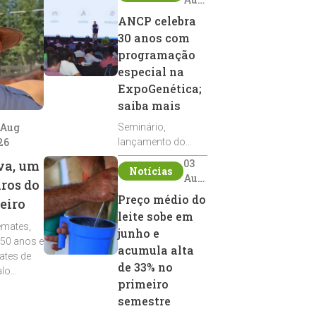
2026
ANCP celebra
30 anos com
programação
especial na
ExpoGenética;
saiba mais
 Aug
Seminário,
26
lançamento do
Sumário de Touros,
03
va, um
Notícias
debates, podcast,
Aug
iros do
desfile de
2026
Preço médio do
eiro
reprodutores e
leite sobe em
homenagens
emates,
integram a
junho e
 50 anos e
programação da
acumula alta
ates de
entidade durante a
de 33% no
alo
ExpoGenética 2026
primeiro
semestre