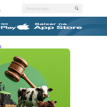
Pesquise aqui...
O
o