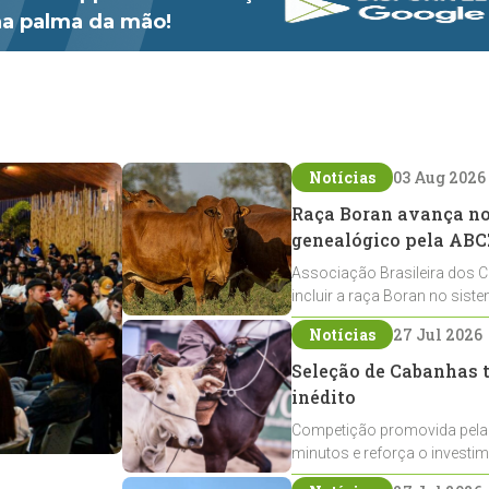
 na palma da mão!
Notícias
03 Aug 2026
Raça Boran avança no 
genealógico pela ABC
Associação Brasileira dos C
incluir a raça Boran no sist
expansão na pecuária nacio
Notícias
27 Jul 2026
Seleção de Cabanhas t
inédito
Competição promovida pela
minutos e reforça o investi
Crioulos voltados ao laço