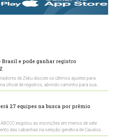
rastreabilidade e
rigor técnico para
impulsionar as
exportações
brasileiras
Brasil e pode ganhar registro
Z
riadores de Zebu discute os últimos ajustes para
ema oficial de registros, abrindo caminho para sua
nal
erá 27 equipes na busca por prêmio
 ABCCC esgotou as inscrições em menos de sete
mento das cabanhas na seleção genética de Cavalos