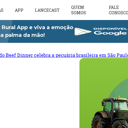
QUEM
FALE
AS
APP
LANCECAST
SOMOS
CONOSC
 Rural App e viva a emoção
 na palma da mão!
do Beef Dinner celebra a pecuária brasileira em São Paul