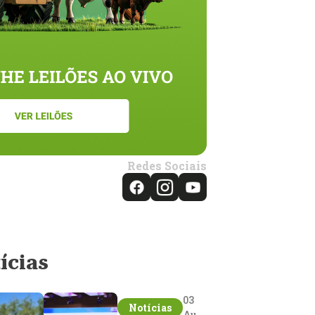
Redes Sociais
ícias
03
Notícias
Aug