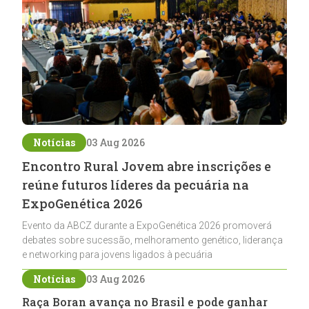
Notícias
03 Aug 2026
Encontro Rural Jovem abre inscrições e
reúne futuros líderes da pecuária na
ExpoGenética 2026
Evento da ABCZ durante a ExpoGenética 2026 promoverá
debates sobre sucessão, melhoramento genético, liderança
e networking para jovens ligados à pecuária
Notícias
03 Aug 2026
Raça Boran avança no Brasil e pode ganhar