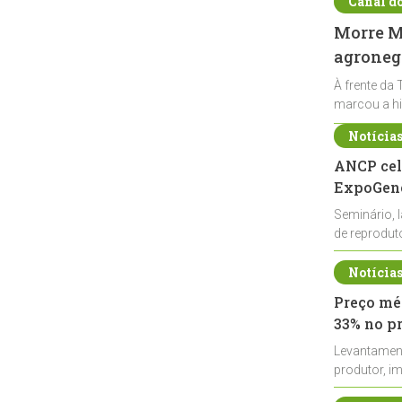
Canal d
Morre Ma
agronegó
À frente da 
marcou a hi
Notícia
ANCP cel
ExpoGené
Seminário, 
de reprodu
durante a E
Notícia
Preço méd
33% no p
Levantamen
produtor, i
de leite cru