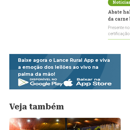
Notícia
Abate ha
da carne 
Presente no
certificação
impulsionar
Baixe agora o Lance Rural App e viva
a emoção dos leilões ao vivo na
palma da mão!
Veja também