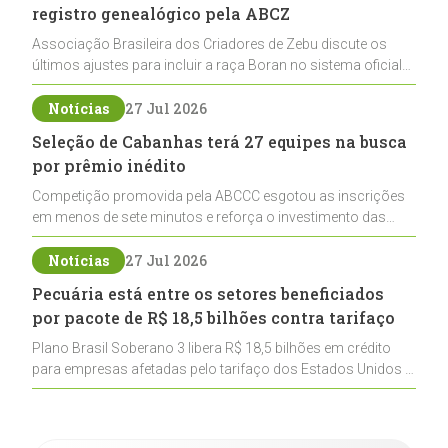
registro genealógico pela ABCZ
Associação Brasileira dos Criadores de Zebu discute os
últimos ajustes para incluir a raça Boran no sistema oficial
de registros, abrindo caminho para sua expansão na
pecuária nacional
Notícias
27 Jul 2026
Seleção de Cabanhas terá 27 equipes na busca
por prêmio inédito
Competição promovida pela ABCCC esgotou as inscrições
em menos de sete minutos e reforça o investimento das
cabanhas na seleção genética de Cavalos Crioulos voltados
ao laço
Notícias
27 Jul 2026
Pecuária está entre os setores beneficiados
por pacote de R$ 18,5 bilhões contra tarifaço
Plano Brasil Soberano 3 libera R$ 18,5 bilhões em crédito
para empresas afetadas pelo tarifaço dos Estados Unidos e
inclui a pecuária entre os setores estratégicos
contemplados