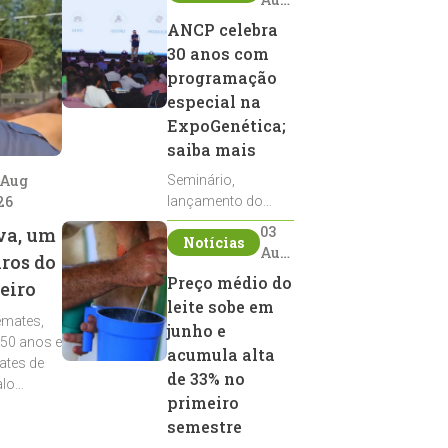
2026
ANCP celebra
30 anos com
programação
especial na
ExpoGenética;
saiba mais
 Aug
Seminário,
26
lançamento do
Sumário de Touros,
03
va, um
Notícias
debates, podcast,
Aug
iros do
desfile de
2026
Preço médio do
eiro
reprodutores e
leite sobe em
homenagens
emates,
integram a
junho e
 50 anos e
programação da
acumula alta
ates de
entidade durante a
de 33% no
alo
ExpoGenética 2026
primeiro
semestre