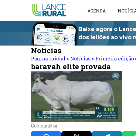
AGENDA
NOTÍCI
Baixe agora o Lance
dos leilões ao vivo
Notícias
Pagina Inicial
>
Notícias
>
Primeira edição 
baravah elite provada
Compartilhar: