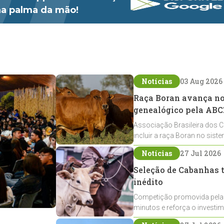
 na palma da mão!
Notícias
03 Aug 2026
Raça Boran avança no 
genealógico pela ABC
Associação Brasileira dos C
incluir a raça Boran no sist
expansão na pecuária nacio
Notícias
27 Jul 2026
Seleção de Cabanhas t
inédito
Competição promovida pela
minutos e reforça o investi
Crioulos voltados ao laço