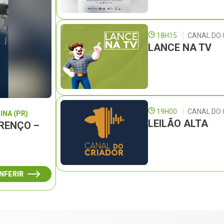
18H15
CANAL DO 
LANCE NA TV
19H00
CANAL DO
INA (PR)
LEILÃO ALTA
URENÇO –
NFERIR