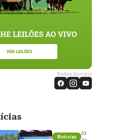
Redes Sociais
ícias
03
Notícias
Aug