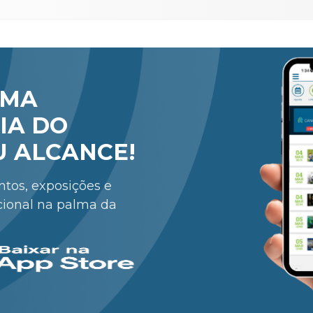
RMA
IA DO
U ALCANCE!
entos, exposições e
cional na palma da