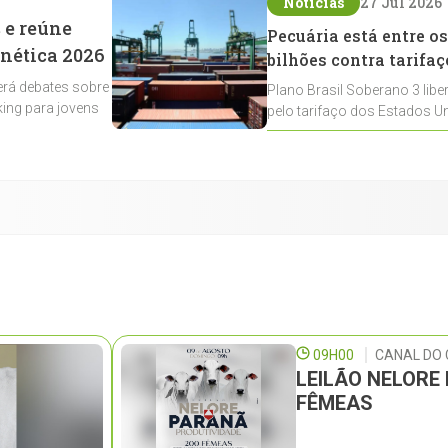
Notícias
27 Jul 2026
 e reúne
Pecuária está entre os
enética 2026
bilhões contra tarifaç
rá debates sobre
Plano Brasil Soberano 3 libe
ing para jovens
pelo tarifaço dos Estados Un
contemplados
09H00
CANAL DO 
LEILÃO NELORE
FÊMEAS