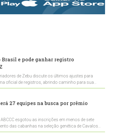
rastreabilidade e
rigor técnico para
impulsionar as
exportações
brasileiras
Brasil e pode ganhar registro
Z
riadores de Zebu discute os últimos ajustes para
ema oficial de registros, abrindo caminho para sua
nal
erá 27 equipes na busca por prêmio
 ABCCC esgotou as inscrições em menos de sete
mento das cabanhas na seleção genética de Cavalos