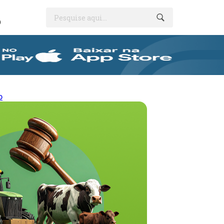
Pesquise aqui...
O
o