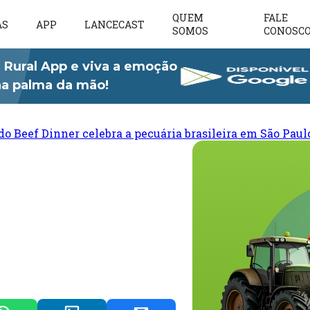
QUEM
FALE
AS
APP
LANCECAST
SOMOS
CONOSC
 Rural App e viva a emoção
 na palma da mão!
do Beef Dinner celebra a pecuária brasileira em São Paul