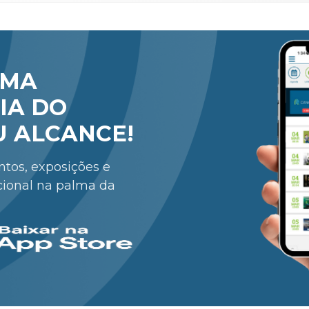
RMA
IA DO
U ALCANCE!
entos, exposições e
cional na palma da