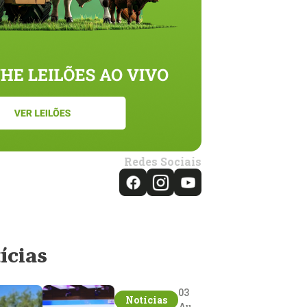
Redes Sociais
ícias
03
Notícias
Aug