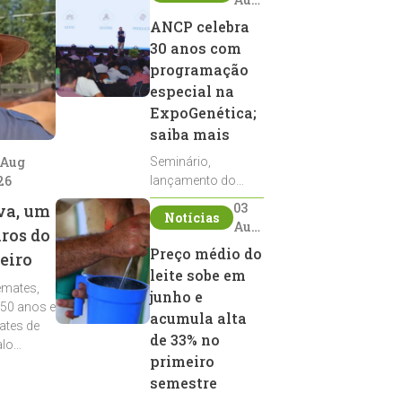
2026
ANCP celebra
30 anos com
programação
especial na
ExpoGenética;
saiba mais
 Aug
Seminário,
26
lançamento do
Sumário de Touros,
03
va, um
Notícias
debates, podcast,
Aug
iros do
desfile de
2026
Preço médio do
eiro
reprodutores e
leite sobe em
homenagens
emates,
integram a
junho e
 50 anos e
programação da
acumula alta
ates de
entidade durante a
de 33% no
alo
ExpoGenética 2026
primeiro
semestre