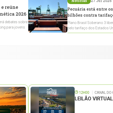
Notícias
27 Jul 2026
 e reúne
Pecuária está entre os
enética 2026
bilhões contra tarifaç
rá debates sobre
Plano Brasil Soberano 3 libe
ing para jovens
pelo tarifaço dos Estados Un
contemplados
12H00
CANAL DO
LEILÃO VIRTUA