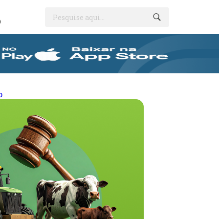
Pesquise aqui...
O
o