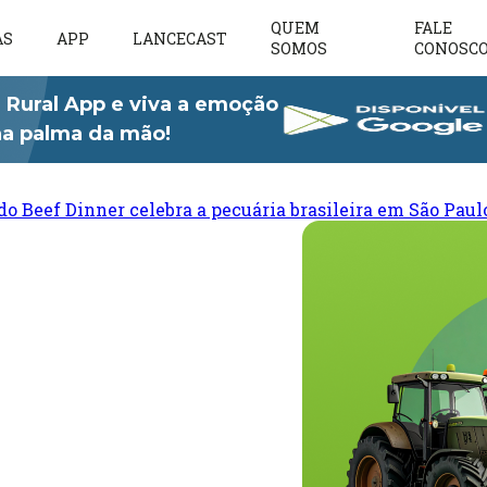
QUEM
FALE
AS
APP
LANCECAST
SOMOS
CONOSC
 Rural App e viva a emoção
 na palma da mão!
do Beef Dinner celebra a pecuária brasileira em São Paul