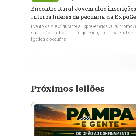
Encontro Rural Jovem abre inscrições
futuros líderes da pecuária na ExpoG
Evento da ABCZ durante a ExpoGenética 2026 promove
sucessão, melhoramento genético, liderança e network
ligados à pecuária
Próximos leilões