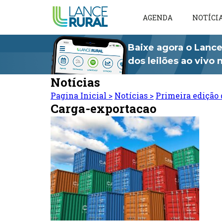
AGENDA
NOTÍCI
Baixe agora o Lance
dos leilões ao vivo
Notícias
Pagina Inicial
>
Notícias
>
Primeira edição 
Carga-exportacao