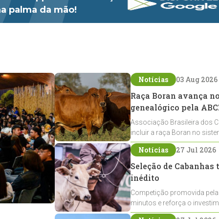
 na palma da mão!
Notícias
03 Aug 2026
Raça Boran avança no 
genealógico pela ABC
Associação Brasileira dos C
incluir a raça Boran no sist
expansão na pecuária nacio
Notícias
27 Jul 2026
Seleção de Cabanhas t
inédito
Competição promovida pela
minutos e reforça o investi
Crioulos voltados ao laço