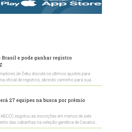
rastreabilidade e
rigor técnico para
impulsionar as
exportações
brasileiras
Brasil e pode ganhar registro
Z
riadores de Zebu discute os últimos ajustes para
ema oficial de registros, abrindo caminho para sua
nal
erá 27 equipes na busca por prêmio
 ABCCC esgotou as inscrições em menos de sete
mento das cabanhas na seleção genética de Cavalos