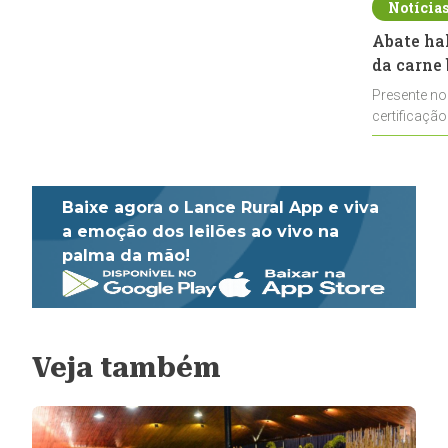
Notícia
Abate ha
da carne 
Presente no
certificação
impulsionar
Baixe agora o Lance Rural App e viva
a emoção dos leilões ao vivo na
palma da mão!
Veja também