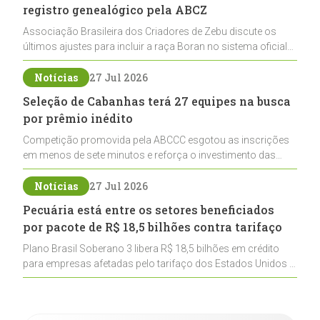
registro genealógico pela ABCZ
Associação Brasileira dos Criadores de Zebu discute os
últimos ajustes para incluir a raça Boran no sistema oficial
de registros, abrindo caminho para sua expansão na
pecuária nacional
Notícias
27 Jul 2026
Seleção de Cabanhas terá 27 equipes na busca
por prêmio inédito
Competição promovida pela ABCCC esgotou as inscrições
em menos de sete minutos e reforça o investimento das
cabanhas na seleção genética de Cavalos Crioulos voltados
ao laço
Notícias
27 Jul 2026
Pecuária está entre os setores beneficiados
por pacote de R$ 18,5 bilhões contra tarifaço
Plano Brasil Soberano 3 libera R$ 18,5 bilhões em crédito
para empresas afetadas pelo tarifaço dos Estados Unidos e
inclui a pecuária entre os setores estratégicos
contemplados