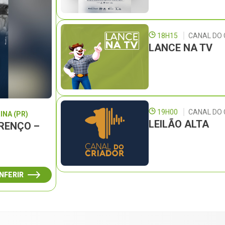
18H15
CANAL DO 
LANCE NA TV
19H00
CANAL DO
INA (PR)
LEILÃO ALTA
URENÇO –
NFERIR