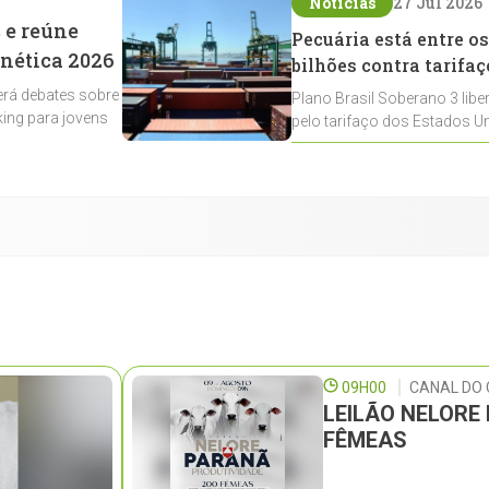
Notícias
27 Jul 2026
 e reúne
Pecuária está entre os
enética 2026
bilhões contra tarifaç
rá debates sobre
Plano Brasil Soberano 3 libe
ing para jovens
pelo tarifaço dos Estados Un
contemplados
09H00
CANAL DO 
LEILÃO NELORE
FÊMEAS