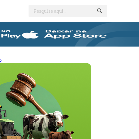
Pesquise aqui...
O
o