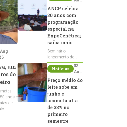
2026
ANCP celebra
30 anos com
programação
especial na
ExpoGenética;
saiba mais
 Aug
Seminário,
26
lançamento do
Sumário de Touros,
03
va, um
Notícias
debates, podcast,
Aug
iros do
desfile de
2026
Preço médio do
eiro
reprodutores e
leite sobe em
homenagens
emates,
integram a
junho e
 50 anos e
programação da
acumula alta
ates de
entidade durante a
de 33% no
alo
ExpoGenética 2026
primeiro
semestre