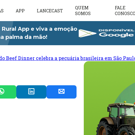
QUEM
FALE
AS
APP
LANCECAST
SOMOS
CONOSC
 Rural App e viva a emoção
 na palma da mão!
do Beef Dinner celebra a pecuária brasileira em São Paul