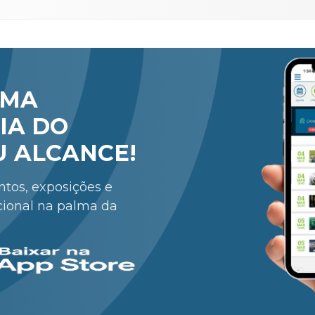
RMA
IA DO
U ALCANCE!
entos, exposições e
cional na palma da