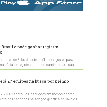
rastreabilidade e
rigor técnico para
impulsionar as
exportações
brasileiras
Brasil e pode ganhar registro
Z
riadores de Zebu discute os últimos ajustes para
ema oficial de registros, abrindo caminho para sua
nal
erá 27 equipes na busca por prêmio
 ABCCC esgotou as inscrições em menos de sete
mento das cabanhas na seleção genética de Cavalos