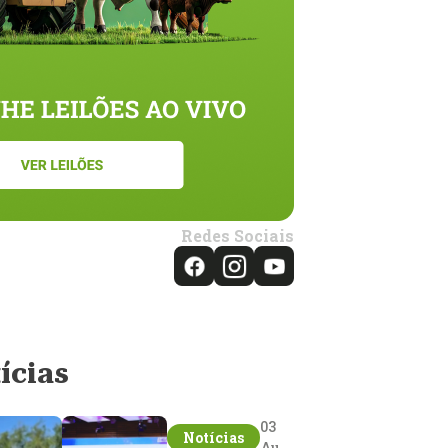
Redes Sociais
ícias
03
Notícias
Aug