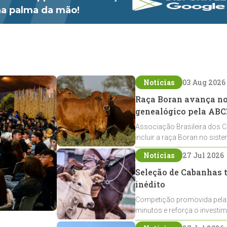
 na palma da mão!
Notícias
03 Aug 2026
Raça Boran avança no 
genealógico pela ABC
Associação Brasileira dos C
incluir a raça Boran no sist
expansão na pecuária nacio
Notícias
27 Jul 2026
Seleção de Cabanhas t
inédito
Competição promovida pela
minutos e reforça o investi
Crioulos voltados ao laço