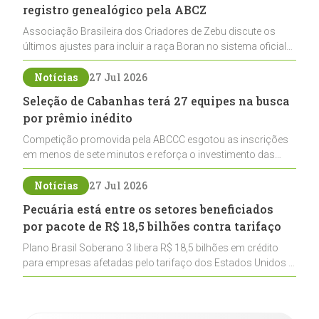
registro genealógico pela ABCZ
Associação Brasileira dos Criadores de Zebu discute os
últimos ajustes para incluir a raça Boran no sistema oficial
de registros, abrindo caminho para sua expansão na
pecuária nacional
Notícias
27 Jul 2026
Seleção de Cabanhas terá 27 equipes na busca
por prêmio inédito
Competição promovida pela ABCCC esgotou as inscrições
em menos de sete minutos e reforça o investimento das
cabanhas na seleção genética de Cavalos Crioulos voltados
ao laço
Notícias
27 Jul 2026
Pecuária está entre os setores beneficiados
por pacote de R$ 18,5 bilhões contra tarifaço
Plano Brasil Soberano 3 libera R$ 18,5 bilhões em crédito
para empresas afetadas pelo tarifaço dos Estados Unidos e
inclui a pecuária entre os setores estratégicos
contemplados