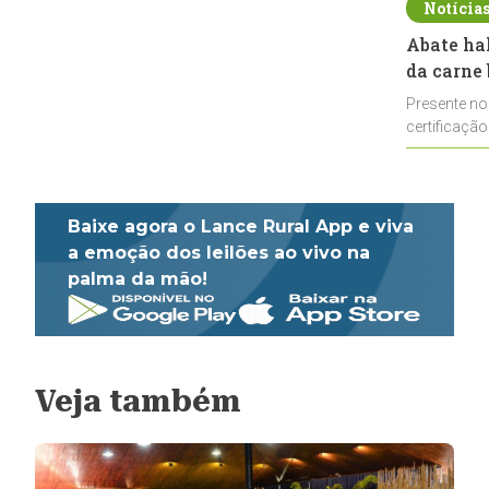
Notícia
Abate ha
da carne 
Presente no
certificação
impulsionar
Baixe agora o Lance Rural App e viva
a emoção dos leilões ao vivo na
palma da mão!
Veja também