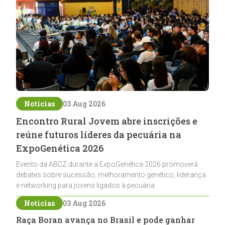
Notícias
03 Aug 2026
Encontro Rural Jovem abre inscrições e
reúne futuros líderes da pecuária na
ExpoGenética 2026
Evento da ABCZ durante a ExpoGenética 2026 promoverá
debates sobre sucessão, melhoramento genético, liderança
e networking para jovens ligados à pecuária
Notícias
03 Aug 2026
Raça Boran avança no Brasil e pode ganhar