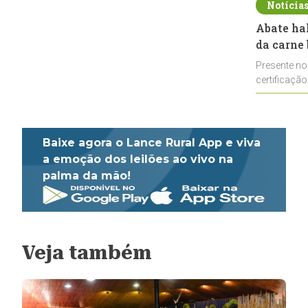
Notícia
Abate ha
da carne 
Presente no
certificação
impulsionar
Baixe agora o Lance Rural App e viva
a emoção dos leilões ao vivo na
palma da mão!
Veja também