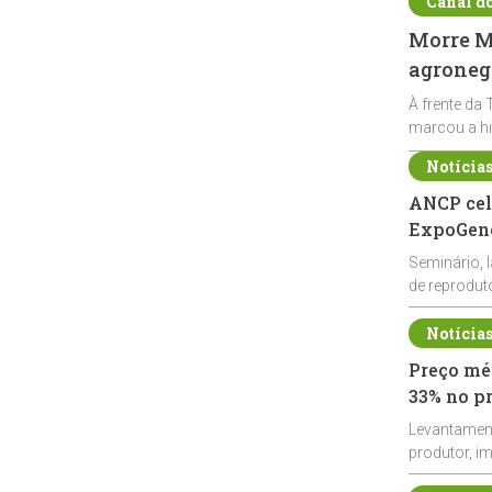
Canal d
Morre Ma
agronegó
À frente da 
marcou a hi
Notícia
ANCP cel
ExpoGené
Seminário, 
de reprodu
durante a E
Notícia
Preço méd
33% no p
Levantamen
produtor, i
de leite cru