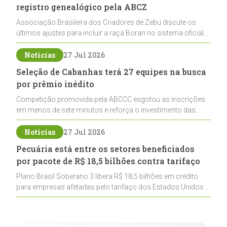
registro genealógico pela ABCZ
Associação Brasileira dos Criadores de Zebu discute os
últimos ajustes para incluir a raça Boran no sistema oficial
de registros, abrindo caminho para sua expansão na
pecuária nacional
Notícias
27 Jul 2026
Seleção de Cabanhas terá 27 equipes na busca
por prêmio inédito
Competição promovida pela ABCCC esgotou as inscrições
em menos de sete minutos e reforça o investimento das
cabanhas na seleção genética de Cavalos Crioulos voltados
ao laço
Notícias
27 Jul 2026
Pecuária está entre os setores beneficiados
por pacote de R$ 18,5 bilhões contra tarifaço
Plano Brasil Soberano 3 libera R$ 18,5 bilhões em crédito
para empresas afetadas pelo tarifaço dos Estados Unidos e
inclui a pecuária entre os setores estratégicos
contemplados