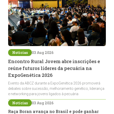
Notícias
03 Aug 2026
Encontro Rural Jovem abre inscrições e
reúne futuros líderes da pecuária na
ExpoGenética 2026
Evento da ABCZ durante a ExpoGenética 2026 promoverá
debates sobre sucessão, melhoramento genético, liderança
e networking para jovens ligados à pecuária
Notícias
03 Aug 2026
Raça Boran avança no Brasil e pode ganhar