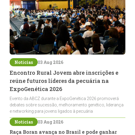
Notícias
03 Aug 2026
Encontro Rural Jovem abre inscrições e
reúne futuros líderes da pecuária na
ExpoGenética 2026
Evento da ABCZ durante a ExpoGenética 2026 promoverá
debates sobre sucessão, melhoramento genético, liderança
e networking para jovens ligados à pecuária
Notícias
03 Aug 2026
Raça Boran avança no Brasil e pode ganhar