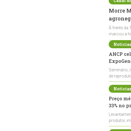
Canal d
Morre Ma
agronegó
À frente da 
marcou a hi
Notícia
ANCP cel
ExpoGené
Seminário, 
de reprodu
durante a E
Notícia
Preço méd
33% no p
Levantamen
produtor, i
de leite cru