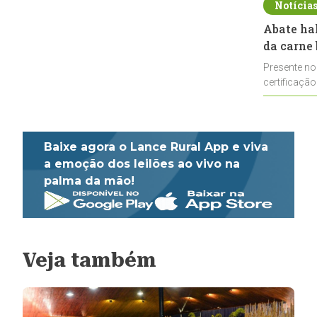
Notícia
Abate ha
da carne 
Presente no
certificação
impulsionar
Baixe agora o Lance Rural App e viva
a emoção dos leilões ao vivo na
palma da mão!
Veja também