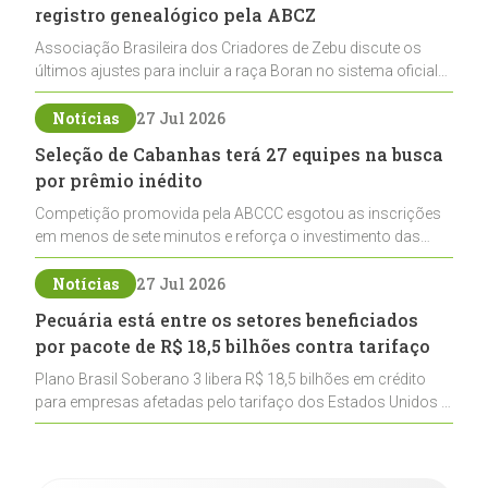
registro genealógico pela ABCZ
Associação Brasileira dos Criadores de Zebu discute os
últimos ajustes para incluir a raça Boran no sistema oficial
de registros, abrindo caminho para sua expansão na
pecuária nacional
Notícias
27 Jul 2026
Seleção de Cabanhas terá 27 equipes na busca
por prêmio inédito
Competição promovida pela ABCCC esgotou as inscrições
em menos de sete minutos e reforça o investimento das
cabanhas na seleção genética de Cavalos Crioulos voltados
ao laço
Notícias
27 Jul 2026
Pecuária está entre os setores beneficiados
por pacote de R$ 18,5 bilhões contra tarifaço
Plano Brasil Soberano 3 libera R$ 18,5 bilhões em crédito
para empresas afetadas pelo tarifaço dos Estados Unidos e
inclui a pecuária entre os setores estratégicos
contemplados