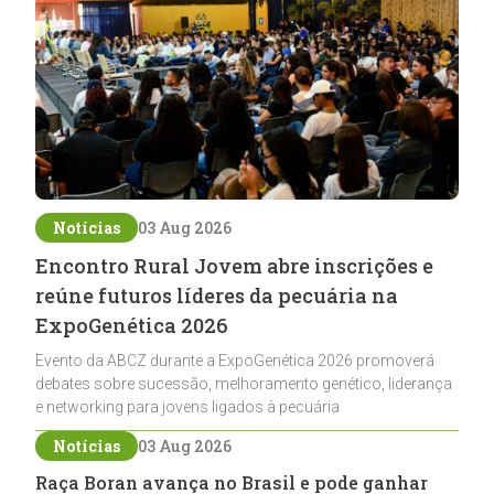
Notícias
03 Aug 2026
Encontro Rural Jovem abre inscrições e
reúne futuros líderes da pecuária na
ExpoGenética 2026
Evento da ABCZ durante a ExpoGenética 2026 promoverá
debates sobre sucessão, melhoramento genético, liderança
e networking para jovens ligados à pecuária
Notícias
03 Aug 2026
Raça Boran avança no Brasil e pode ganhar