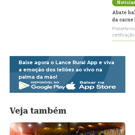
Notícia
Abate ha
da carne 
Presente no
certificação
impulsionar
Baixe agora o Lance Rural App e viva
a emoção dos leilões ao vivo na
palma da mão!
Veja também