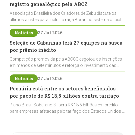
registro genealógico pela ABCZ
Associação Brasileira dos Criadores de Zebu discute os
últimos ajustes para incluir a raça Boran no sistema oficial
de registros, abrindo caminho para sua expansão na
pecuária nacional
Notícias
27 Jul 2026
Seleção de Cabanhas terá 27 equipes na busca
por prêmio inédito
Competição promovida pela ABCCC esgotou as inscrições
em menos de sete minutos e reforça o investimento das
cabanhas na seleção genética de Cavalos Crioulos voltados
ao laço
Notícias
27 Jul 2026
Pecuária está entre os setores beneficiados
por pacote de R$ 18,5 bilhões contra tarifaço
Plano Brasil Soberano 3 libera R$ 18,5 bilhões em crédito
para empresas afetadas pelo tarifaço dos Estados Unidos e
inclui a pecuária entre os setores estratégicos
contemplados