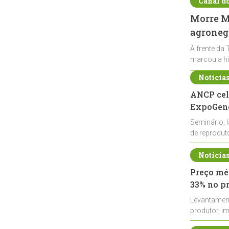
Canal d
Morre Ma
agronegó
À frente da 
marcou a hi
Notícia
ANCP cel
ExpoGené
Seminário, 
de reprodu
durante a E
Notícia
Preço méd
33% no p
Levantamen
produtor, i
de leite cru