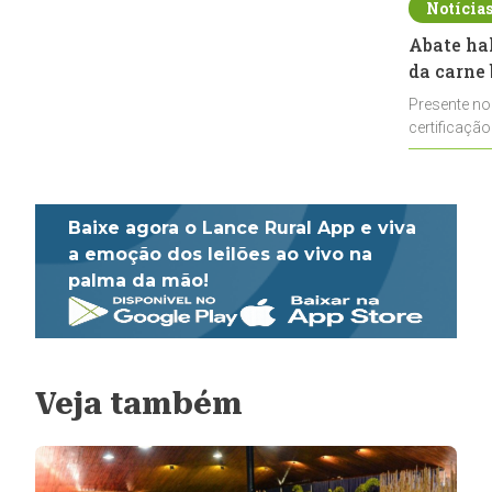
Notícia
Abate ha
da carne 
Presente no
certificação
impulsionar
Baixe agora o Lance Rural App e viva
a emoção dos leilões ao vivo na
palma da mão!
Veja também