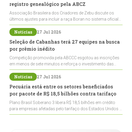
registro genealógico pela ABCZ
Associação Brasileira dos Criadores de Zebu discute os
últimos ajustes para incluir a raça Boran no sistema oficial
de registros, abrindo caminho para sua expansão na
pecuária nacional
Notícias
27 Jul 2026
Seleção de Cabanhas terá 27 equipes na busca
por prêmio inédito
Competição promovida pela ABCCC esgotou as inscrições
em menos de sete minutos e reforça o investimento das
cabanhas na seleção genética de Cavalos Crioulos voltados
ao laço
Notícias
27 Jul 2026
Pecuária está entre os setores beneficiados
por pacote de R$ 18,5 bilhões contra tarifaço
Plano Brasil Soberano 3 libera R$ 18,5 bilhões em crédito
para empresas afetadas pelo tarifaço dos Estados Unidos e
inclui a pecuária entre os setores estratégicos
contemplados