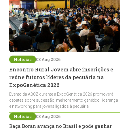
Notícias
03 Aug 2026
Encontro Rural Jovem abre inscrições e
reúne futuros líderes da pecuária na
ExpoGenética 2026
Evento da ABCZ durante a ExpoGenética 2026 promoverá
debates sobre sucessão, melhoramento genético, liderança
e networking para jovens ligados à pecuária
Notícias
03 Aug 2026
Raça Boran avança no Brasil e pode ganhar