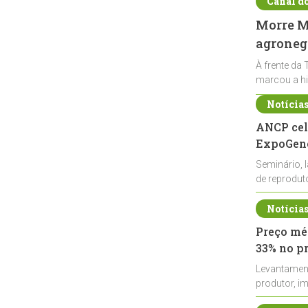
Canal d
Morre Ma
agronegó
À frente da 
marcou a hi
Notícia
ANCP cel
ExpoGené
Seminário, 
de reprodu
durante a E
Notícia
Preço méd
33% no p
Levantamen
produtor, i
de leite cru