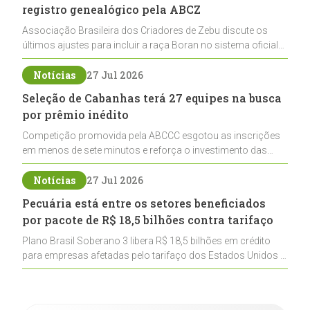
registro genealógico pela ABCZ
Associação Brasileira dos Criadores de Zebu discute os
últimos ajustes para incluir a raça Boran no sistema oficial
de registros, abrindo caminho para sua expansão na
pecuária nacional
Notícias
27 Jul 2026
Seleção de Cabanhas terá 27 equipes na busca
por prêmio inédito
Competição promovida pela ABCCC esgotou as inscrições
em menos de sete minutos e reforça o investimento das
cabanhas na seleção genética de Cavalos Crioulos voltados
ao laço
Notícias
27 Jul 2026
Pecuária está entre os setores beneficiados
por pacote de R$ 18,5 bilhões contra tarifaço
Plano Brasil Soberano 3 libera R$ 18,5 bilhões em crédito
para empresas afetadas pelo tarifaço dos Estados Unidos e
inclui a pecuária entre os setores estratégicos
contemplados