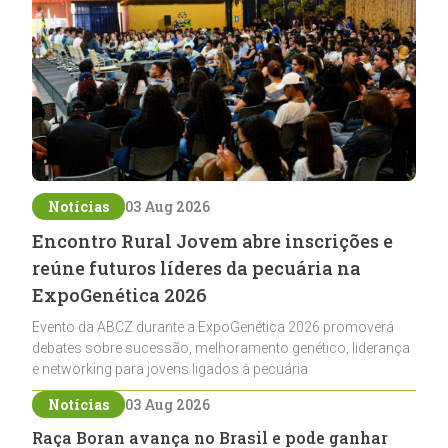
Notícias
03 Aug 2026
Encontro Rural Jovem abre inscrições e
reúne futuros líderes da pecuária na
ExpoGenética 2026
Evento da ABCZ durante a ExpoGenética 2026 promoverá
debates sobre sucessão, melhoramento genético, liderança
e networking para jovens ligados à pecuária
Notícias
03 Aug 2026
Raça Boran avança no Brasil e pode ganhar