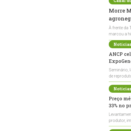
Canal d
Morre Ma
agronegó
À frente da 
marcou a hi
Notícia
ANCP cel
ExpoGené
Seminário, 
de reprodu
durante a E
Notícia
Preço méd
33% no p
Levantamen
produtor, i
de leite cru