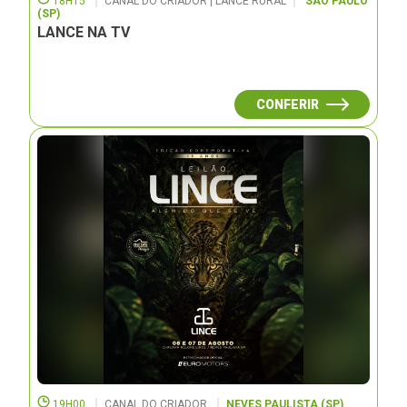
18H15
CANAL DO CRIADOR | LANCE RURAL
SÃO PAULO
(SP)
LANCE NA TV
CONFERIR
19H00
CANAL DO CRIADOR
NEVES PAULISTA (SP)