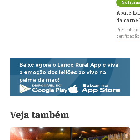
Notícia
Abate ha
da carne 
Presente no
certificação
impulsionar
Baixe agora o Lance Rural App e viva
a emoção dos leilões ao vivo na
palma da mão!
Veja também