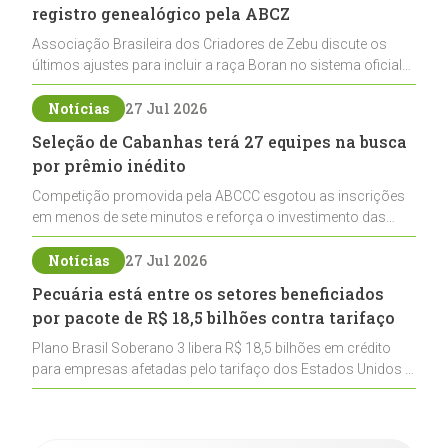
registro genealógico pela ABCZ
Associação Brasileira dos Criadores de Zebu discute os
últimos ajustes para incluir a raça Boran no sistema oficial
de registros, abrindo caminho para sua expansão na
pecuária nacional
Notícias
27 Jul 2026
Seleção de Cabanhas terá 27 equipes na busca
por prêmio inédito
Competição promovida pela ABCCC esgotou as inscrições
em menos de sete minutos e reforça o investimento das
cabanhas na seleção genética de Cavalos Crioulos voltados
ao laço
Notícias
27 Jul 2026
Pecuária está entre os setores beneficiados
por pacote de R$ 18,5 bilhões contra tarifaço
Plano Brasil Soberano 3 libera R$ 18,5 bilhões em crédito
para empresas afetadas pelo tarifaço dos Estados Unidos e
inclui a pecuária entre os setores estratégicos
contemplados