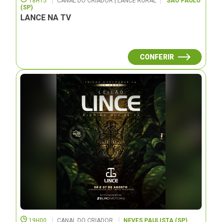
18H15
CANAL DO CRIADOR | LANCE RURAL
SÃO PAULO
(SP)
LANCE NA TV
CONFERIR
19H00
CANAL DO CRIADOR
NEVES PAULISTA (SP)