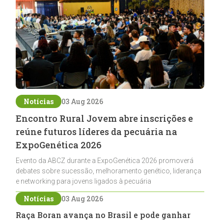
Notícias
03 Aug 2026
Encontro Rural Jovem abre inscrições e
reúne futuros líderes da pecuária na
ExpoGenética 2026
Evento da ABCZ durante a ExpoGenética 2026 promoverá
debates sobre sucessão, melhoramento genético, liderança
e networking para jovens ligados à pecuária
Notícias
03 Aug 2026
Raça Boran avança no Brasil e pode ganhar