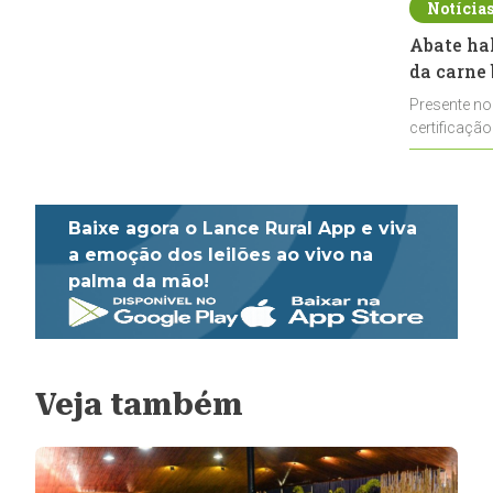
Notícia
Abate ha
da carne 
Presente no
certificação
impulsionar
Baixe agora o Lance Rural App e viva
a emoção dos leilões ao vivo na
palma da mão!
Veja também