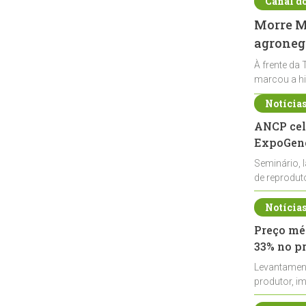
Canal d
Morre Ma
agronegó
À frente da 
marcou a hi
Notícia
ANCP cel
ExpoGené
Seminário, 
de reprodu
durante a E
Notícia
Preço méd
33% no p
Levantamen
produtor, i
de leite cru