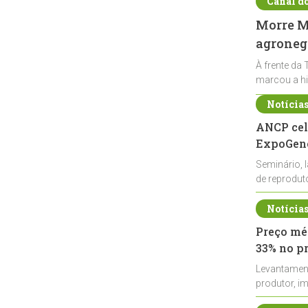
Canal d
Morre Ma
agronegó
À frente da 
marcou a hi
Notícia
ANCP cel
ExpoGené
Seminário, 
de reprodu
durante a E
Notícia
Preço méd
33% no p
Levantamen
produtor, i
de leite cru