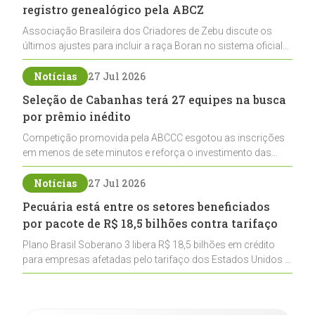
registro genealógico pela ABCZ
Associação Brasileira dos Criadores de Zebu discute os
últimos ajustes para incluir a raça Boran no sistema oficial
de registros, abrindo caminho para sua expansão na
pecuária nacional
Notícias
27 Jul 2026
Seleção de Cabanhas terá 27 equipes na busca
por prêmio inédito
Competição promovida pela ABCCC esgotou as inscrições
em menos de sete minutos e reforça o investimento das
cabanhas na seleção genética de Cavalos Crioulos voltados
ao laço
Notícias
27 Jul 2026
Pecuária está entre os setores beneficiados
por pacote de R$ 18,5 bilhões contra tarifaço
Plano Brasil Soberano 3 libera R$ 18,5 bilhões em crédito
para empresas afetadas pelo tarifaço dos Estados Unidos e
inclui a pecuária entre os setores estratégicos
contemplados