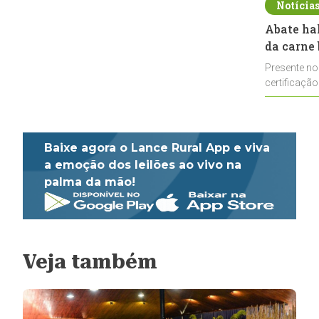
Notícia
Abate ha
da carne 
Presente no
certificação
impulsionar
Baixe agora o Lance Rural App e viva
a emoção dos leilões ao vivo na
palma da mão!
Veja também