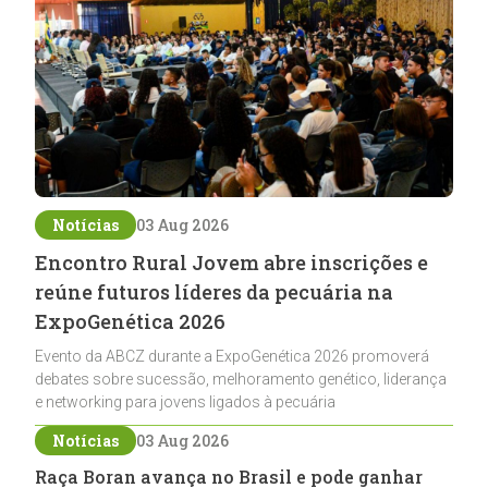
Notícias
03 Aug 2026
Encontro Rural Jovem abre inscrições e
reúne futuros líderes da pecuária na
ExpoGenética 2026
Evento da ABCZ durante a ExpoGenética 2026 promoverá
debates sobre sucessão, melhoramento genético, liderança
e networking para jovens ligados à pecuária
Notícias
03 Aug 2026
Raça Boran avança no Brasil e pode ganhar