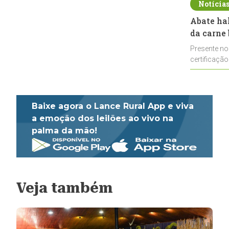
Notícia
Abate ha
da carne 
Presente no
certificação
impulsionar
Baixe agora o Lance Rural App e viva
a emoção dos leilões ao vivo na
palma da mão!
Veja também