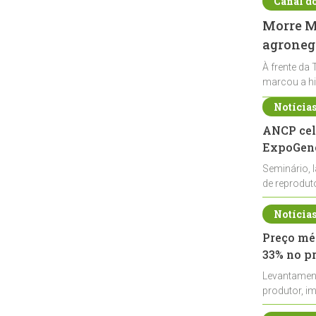
Canal d
Morre Ma
agronegó
À frente da 
marcou a hi
Notícia
ANCP cel
ExpoGené
Seminário, 
de reprodu
durante a E
Notícia
Preço méd
33% no p
Levantamen
produtor, i
de leite cru