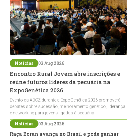
Notícias
03 Aug 2026
Encontro Rural Jovem abre inscrições e
reúne futuros líderes da pecuária na
ExpoGenética 2026
Evento da ABCZ durante a ExpoGenética 2026 promoverá
debates sobre sucessão, melhoramento genético, liderança
e networking para jovens ligados à pecuária
Notícias
03 Aug 2026
Raça Boran avança no Brasil e pode ganhar