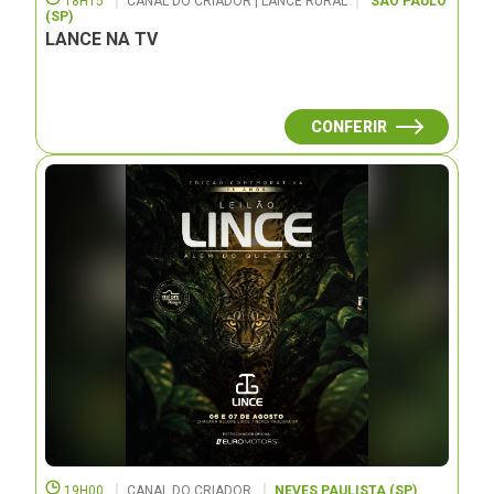
18H15
CANAL DO CRIADOR | LANCE RURAL
SÃO PAULO
(SP)
LANCE NA TV
CONFERIR
19H00
CANAL DO CRIADOR
NEVES PAULISTA (SP)