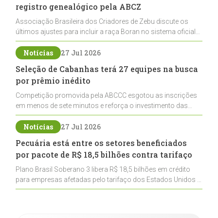
registro genealógico pela ABCZ
Associação Brasileira dos Criadores de Zebu discute os
últimos ajustes para incluir a raça Boran no sistema oficial
de registros, abrindo caminho para sua expansão na
pecuária nacional
Notícias
27 Jul 2026
Seleção de Cabanhas terá 27 equipes na busca
por prêmio inédito
Competição promovida pela ABCCC esgotou as inscrições
em menos de sete minutos e reforça o investimento das
cabanhas na seleção genética de Cavalos Crioulos voltados
ao laço
Notícias
27 Jul 2026
Pecuária está entre os setores beneficiados
por pacote de R$ 18,5 bilhões contra tarifaço
Plano Brasil Soberano 3 libera R$ 18,5 bilhões em crédito
para empresas afetadas pelo tarifaço dos Estados Unidos e
inclui a pecuária entre os setores estratégicos
contemplados