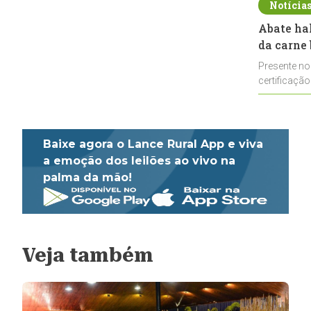
Notícia
Abate ha
da carne 
Presente no
certificação
impulsionar
Baixe agora o Lance Rural App e viva
a emoção dos leilões ao vivo na
palma da mão!
Veja também