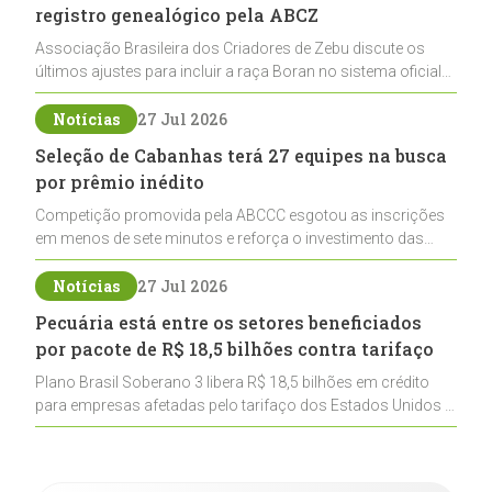
registro genealógico pela ABCZ
Associação Brasileira dos Criadores de Zebu discute os
últimos ajustes para incluir a raça Boran no sistema oficial
de registros, abrindo caminho para sua expansão na
pecuária nacional
Notícias
27 Jul 2026
Seleção de Cabanhas terá 27 equipes na busca
por prêmio inédito
Competição promovida pela ABCCC esgotou as inscrições
em menos de sete minutos e reforça o investimento das
cabanhas na seleção genética de Cavalos Crioulos voltados
ao laço
Notícias
27 Jul 2026
Pecuária está entre os setores beneficiados
por pacote de R$ 18,5 bilhões contra tarifaço
Plano Brasil Soberano 3 libera R$ 18,5 bilhões em crédito
para empresas afetadas pelo tarifaço dos Estados Unidos e
inclui a pecuária entre os setores estratégicos
contemplados