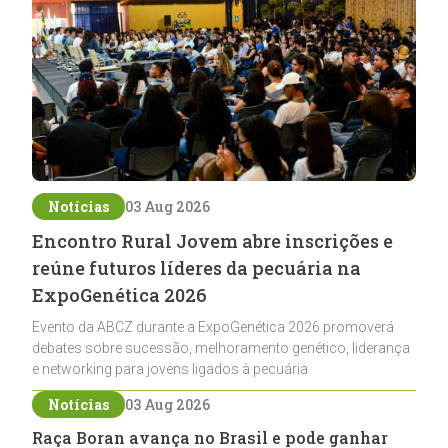
Notícias
03 Aug 2026
Encontro Rural Jovem abre inscrições e
reúne futuros líderes da pecuária na
ExpoGenética 2026
Evento da ABCZ durante a ExpoGenética 2026 promoverá
debates sobre sucessão, melhoramento genético, liderança
e networking para jovens ligados à pecuária
Notícias
03 Aug 2026
Raça Boran avança no Brasil e pode ganhar