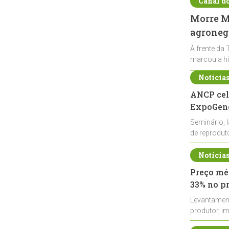
Canal d
Morre Ma
agronegó
À frente da 
marcou a hi
Notícia
ANCP cel
ExpoGené
Seminário, 
de reprodu
durante a E
Notícia
Preço méd
33% no p
Levantamen
produtor, i
de leite cru