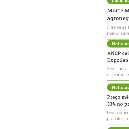
Canal d
Morre Ma
agronegó
À frente da 
marcou a hi
Notícia
ANCP cel
ExpoGené
Seminário, 
de reprodu
durante a E
Notícia
Preço méd
33% no p
Levantamen
produtor, i
de leite cru