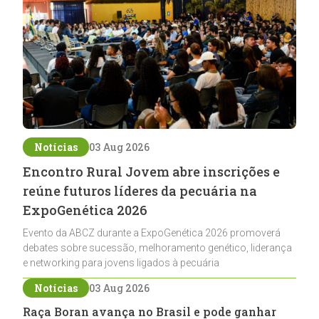
Notícias
03 Aug 2026
Encontro Rural Jovem abre inscrições e
reúne futuros líderes da pecuária na
ExpoGenética 2026
Evento da ABCZ durante a ExpoGenética 2026 promoverá
debates sobre sucessão, melhoramento genético, liderança
e networking para jovens ligados à pecuária
Notícias
03 Aug 2026
Raça Boran avança no Brasil e pode ganhar