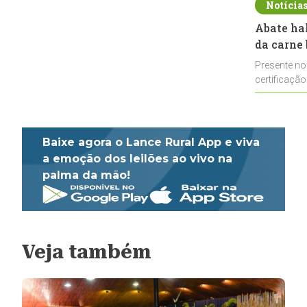
Notícia
Abate ha
da carne 
Presente no
certificação
impulsionar
Baixe agora o Lance Rural App e viva
a emoção dos leilões ao vivo na
palma da mão!
Veja também