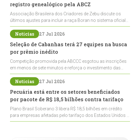
registro genealógico pela ABCZ
Associação Brasileira dos Criadores de Zebu discute os
últimos ajustes para incluir a raça Boran no sistema oficial
de registros, abrindo caminho para sua expansão na
pecuária nacional
Notícias
27 Jul 2026
Seleção de Cabanhas terá 27 equipes na busca
por prêmio inédito
Competição promovida pela ABCCC esgotou as inscrições
em menos de sete minutos e reforça o investimento das
cabanhas na seleção genética de Cavalos Crioulos voltados
ao laço
Notícias
27 Jul 2026
Pecuária está entre os setores beneficiados
por pacote de R$ 18,5 bilhões contra tarifaço
Plano Brasil Soberano 3 libera R$ 18,5 bilhões em crédito
para empresas afetadas pelo tarifaço dos Estados Unidos e
inclui a pecuária entre os setores estratégicos
contemplados