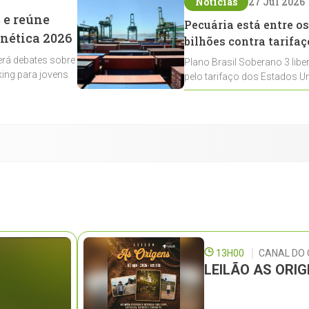
Notícias
27 Jul 2026
 e reúne
Pecuária está entre os
enética 2026
bilhões contra tarifaç
rá debates sobre
Plano Brasil Soberano 3 libe
ing para jovens
pelo tarifaço dos Estados Un
contemplados
13H00
CANAL DO
LEILÃO AS ORI