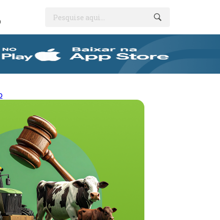
Pesquise aqui...
O
o