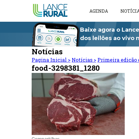
AGENDA
NOTÍCI
Baixe agora o Lance
dos leilões ao vivo
Notícias
Pagina Inicial
>
Notícias
>
Primeira edição 
food-3298381_1280