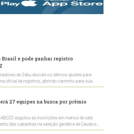
rastreabilidade e
rigor técnico para
impulsionar as
exportações
brasileiras
Brasil e pode ganhar registro
Z
riadores de Zebu discute os últimos ajustes para
ema oficial de registros, abrindo caminho para sua
nal
erá 27 equipes na busca por prêmio
 ABCCC esgotou as inscrições em menos de sete
mento das cabanhas na seleção genética de Cavalos