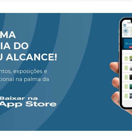
RMA
IA DO
U ALCANCE!
entos, exposições e
cional na palma da