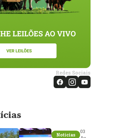
Redes Sociais
ícias
03
Notícias
Aug