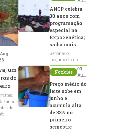
2026
ANCP celebra
30 anos com
programação
especial na
ExpoGenética;
saiba mais
 Aug
Seminário,
26
lançamento do
Sumário de Touros,
03
va, um
Notícias
debates, podcast,
Aug
iros do
desfile de
2026
Preço médio do
eiro
reprodutores e
leite sobe em
homenagens
emates,
integram a
junho e
 50 anos e
programação da
acumula alta
ates de
entidade durante a
de 33% no
alo
ExpoGenética 2026
primeiro
semestre