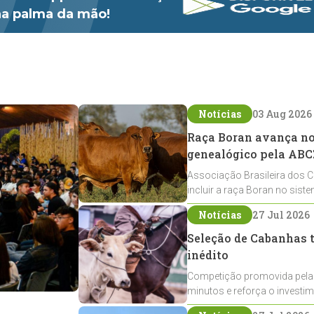
 na palma da mão!
Notícias
03 Aug 2026
Raça Boran avança no 
genealógico pela ABC
Associação Brasileira dos C
incluir a raça Boran no sist
expansão na pecuária nacio
Notícias
27 Jul 2026
Seleção de Cabanhas t
inédito
Competição promovida pela
minutos e reforça o investi
Crioulos voltados ao laço