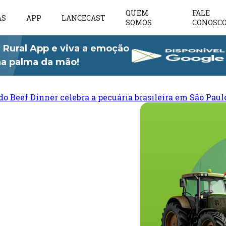
QUEM
FALE
AS
APP
LANCECAST
SOMOS
CONOSC
 Rural App e viva a emoção
 na palma da mão!
do Beef Dinner celebra a pecuária brasileira em São Paul