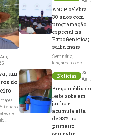
2026
ANCP celebra
30 anos com
programação
especial na
ExpoGenética;
saiba mais
 Aug
Seminário,
26
lançamento do
Sumário de Touros,
03
va, um
Notícias
debates, podcast,
Aug
iros do
desfile de
2026
Preço médio do
eiro
reprodutores e
leite sobe em
homenagens
emates,
integram a
junho e
 50 anos e
programação da
acumula alta
ates de
entidade durante a
de 33% no
alo
ExpoGenética 2026
primeiro
semestre