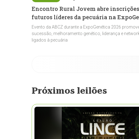
Encontro Rural Jovem abre inscrições
futuros líderes da pecuária na ExpoG
Evento da ABCZ durante a ExpoGenética 2026 promove
sucessão, melhoramento genético, liderança e network
ligados à pecuária
Próximos leilões