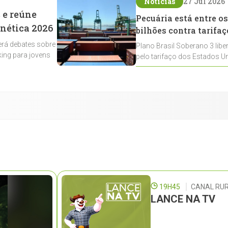
Notícias
27 Jul 2026
 e reúne
Pecuária está entre os
enética 2026
bilhões contra tarifaç
rá debates sobre
Plano Brasil Soberano 3 libe
ing para jovens
pelo tarifaço dos Estados Un
contemplados
19H45
CANAL RUR
LANCE NA TV