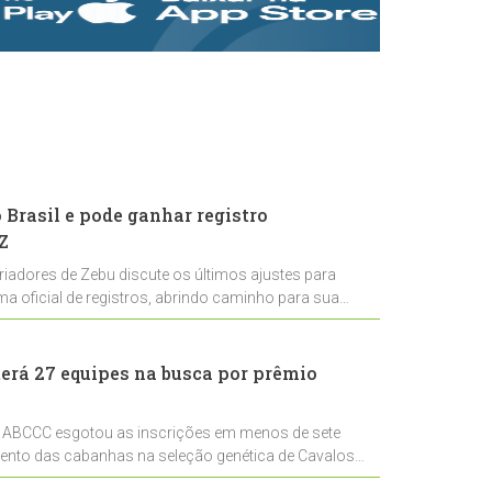
rastreabilidade e
rigor técnico para
impulsionar as
exportações
brasileiras
Brasil e pode ganhar registro
Z
riadores de Zebu discute os últimos ajustes para
ema oficial de registros, abrindo caminho para sua
nal
erá 27 equipes na busca por prêmio
 ABCCC esgotou as inscrições em menos de sete
mento das cabanhas na seleção genética de Cavalos