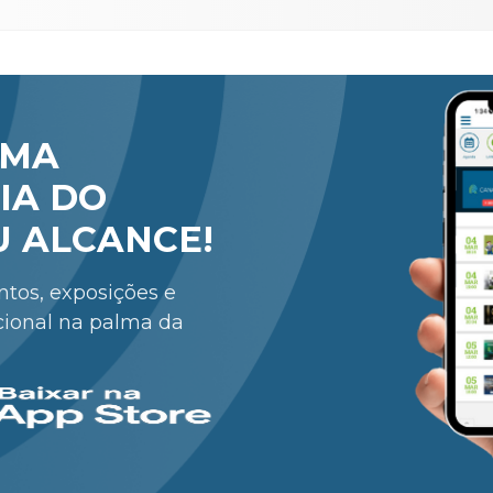
RMA
IA DO
U ALCANCE!
entos, exposições e
cional na palma da