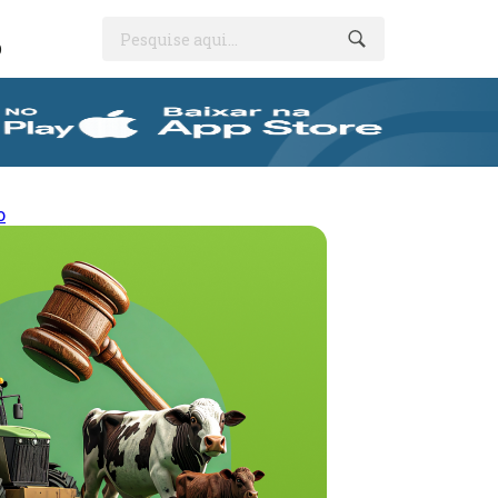
Pesquise aqui...
O
o