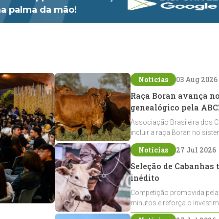
 na palma da mão!
Notícias
03 Aug 2026
Raça Boran avança no 
genealógico pela ABC
Associação Brasileira dos C
incluir a raça Boran no sist
expansão na pecuária nacio
Notícias
27 Jul 2026
Seleção de Cabanhas t
inédito
Competição promovida pela
minutos e reforça o investi
Crioulos voltados ao laço