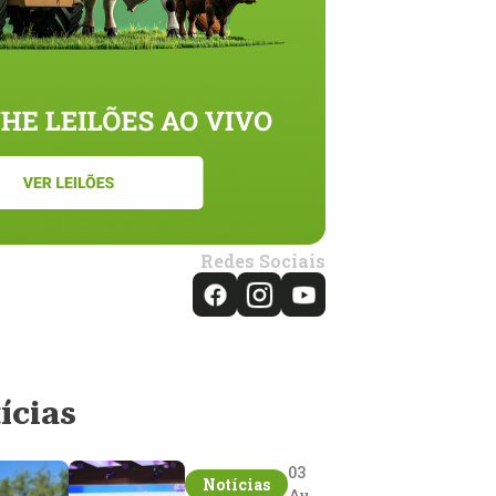
Redes Sociais
ícias
03
Notícias
Aug