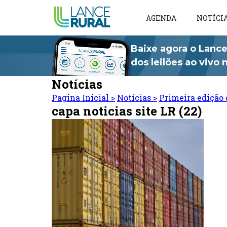
AGENDA
NOTÍCI
Baixe agora o Lance
dos leilões ao vivo
Notícias
Pagina Inicial
>
Notícias
>
Primeira edição 
capa noticias site LR (22)