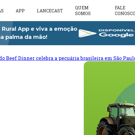
QUEM
FALE
AS
APP
LANCECAST
SOMOS
CONOSC
 Rural App e viva a emoção
 na palma da mão!
do Beef Dinner celebra a pecuária brasileira em São Paul