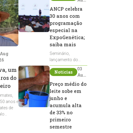
2026
ANCP celebra
30 anos com
programação
especial na
ExpoGenética;
saiba mais
 Aug
Seminário,
26
lançamento do
Sumário de Touros,
03
va, um
Notícias
debates, podcast,
Aug
iros do
desfile de
2026
Preço médio do
eiro
reprodutores e
leite sobe em
homenagens
emates,
integram a
junho e
 50 anos e
programação da
acumula alta
ates de
entidade durante a
de 33% no
alo
ExpoGenética 2026
primeiro
semestre