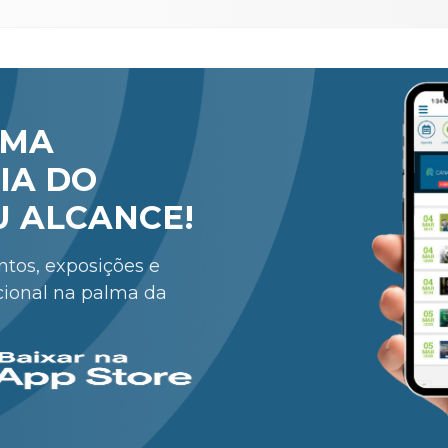
RMA
IA DO
U ALCANCE!
entos, exposições e
cional na palma da