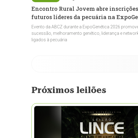
Encontro Rural Jovem abre inscrições
futuros líderes da pecuária na ExpoG
Evento da ABCZ durante a ExpoGenética 2026 promove
sucessão, melhoramento genético, liderança e network
ligados à pecuária
Próximos leilões