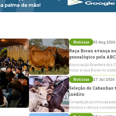
 na palma da mão!
Notícias
03 Aug 2026
Raça Boran avança no 
genealógico pela ABC
Associação Brasileira dos C
incluir a raça Boran no sist
expansão na pecuária nacio
Notícias
27 Jul 2026
Seleção de Cabanhas t
inédito
Competição promovida pela
minutos e reforça o investi
Crioulos voltados ao laço