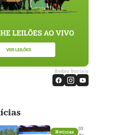
Redes Sociais
ícias
03
Notícias
Aug