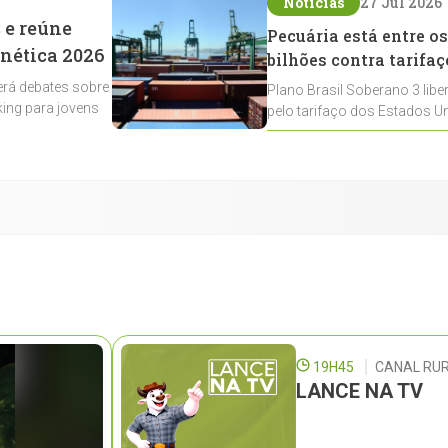
Notícias
27 Jul 2026
 e reúne
Pecuária está entre os
enética 2026
bilhões contra tarifaç
rá debates sobre
Plano Brasil Soberano 3 libe
ing para jovens
pelo tarifaço dos Estados Un
contemplados
19H45
CANAL RUR
LANCE NA TV