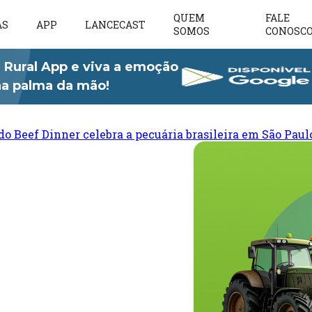
QUEM
FALE
AS
APP
LANCECAST
SOMOS
CONOSC
 Rural App e viva a emoção
 na palma da mão!
do Beef Dinner celebra a pecuária brasileira em São Paul