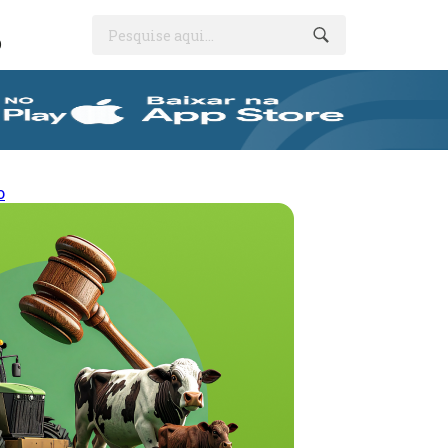
Pesquise aqui...
O
o