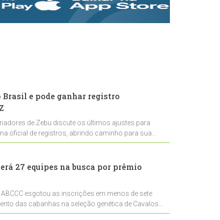
rastreabilidade e
rigor técnico para
impulsionar as
exportações
brasileiras
Brasil e pode ganhar registro
Z
riadores de Zebu discute os últimos ajustes para
ema oficial de registros, abrindo caminho para sua
nal
erá 27 equipes na busca por prêmio
 ABCCC esgotou as inscrições em menos de sete
mento das cabanhas na seleção genética de Cavalos