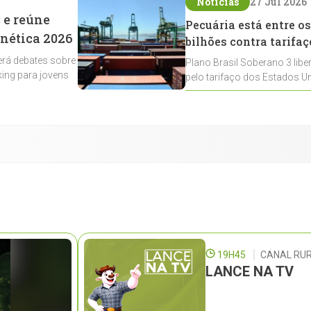
Notícias
27 Jul 2026
 e reúne
Pecuária está entre os
enética 2026
bilhões contra tarifaç
rá debates sobre
Plano Brasil Soberano 3 libe
ing para jovens
pelo tarifaço dos Estados Un
contemplados
19H45
CANAL RUR
LANCE NA TV