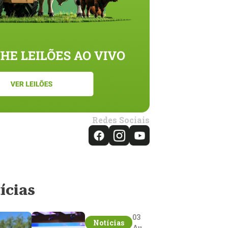
Redes Sociais
ícias
03
Notícias
Aug