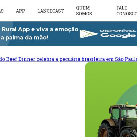
QUEM
FALE
AS
APP
LANCECAST
SOMOS
CONOSC
 Rural App e viva a emoção
 na palma da mão!
do Beef Dinner celebra a pecuária brasileira em São Paul