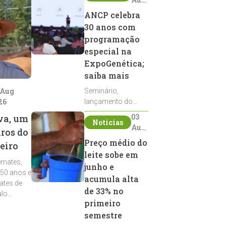
2026
ANCP celebra
30 anos com
programação
especial na
ExpoGenética;
saiba mais
 Aug
Seminário,
26
lançamento do
Sumário de Touros,
03
va, um
Notícias
debates, podcast,
Aug
iros do
desfile de
2026
Preço médio do
eiro
reprodutores e
leite sobe em
homenagens
emates,
integram a
junho e
 50 anos e
programação da
acumula alta
ates de
entidade durante a
de 33% no
alo
ExpoGenética 2026
primeiro
semestre