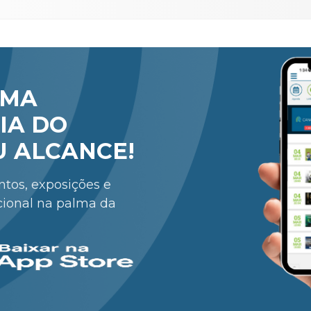
RMA
IA DO
U ALCANCE!
entos, exposições e
cional na palma da