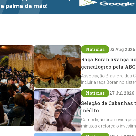
 na palma da mão!
Notícias
03 Aug 2026
Raça Boran avança no 
genealógico pela ABC
Associação Brasileira dos C
incluir a raça Boran no sist
expansão na pecuária nacio
Notícias
27 Jul 2026
Seleção de Cabanhas t
inédito
Competição promovida pela
minutos e reforça o investi
Crioulos voltados ao laço