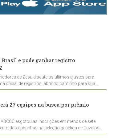
rastreabilidade e
rigor técnico para
impulsionar as
exportações
brasileiras
Brasil e pode ganhar registro
Z
riadores de Zebu discute os últimos ajustes para
ema oficial de registros, abrindo caminho para sua
nal
erá 27 equipes na busca por prêmio
 ABCCC esgotou as inscrições em menos de sete
mento das cabanhas na seleção genética de Cavalos