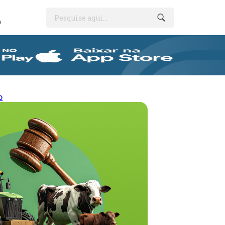
Pesquise aqui...
O
o