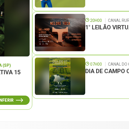
20H00
CANAL RU
1° LEILÃO VIRT
07H00
CANAL DO
 (SP)
DIA DE CAMPO 
TIVA 15
NFERIR