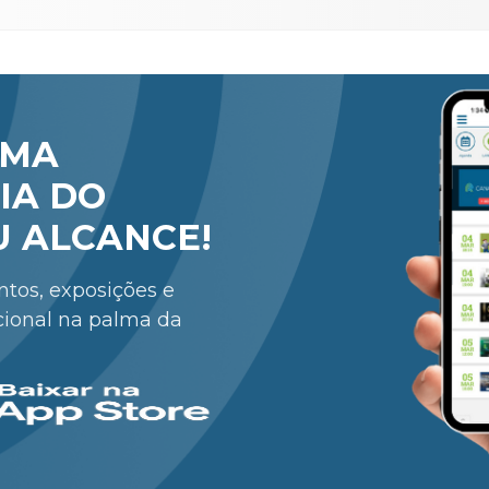
RMA
IA DO
U ALCANCE!
entos, exposições e
cional na palma da