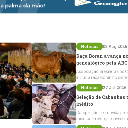
 na palma da mão!
Notícias
03 Aug 2026
Raça Boran avança no 
genealógico pela ABC
Associação Brasileira dos C
incluir a raça Boran no sist
expansão na pecuária nacio
Notícias
27 Jul 2026
Seleção de Cabanhas t
inédito
Competição promovida pela
minutos e reforça o investi
Crioulos voltados ao laço