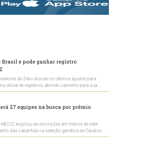
rastreabilidade e
rigor técnico para
impulsionar as
exportações
brasileiras
Brasil e pode ganhar registro
Z
riadores de Zebu discute os últimos ajustes para
ema oficial de registros, abrindo caminho para sua
nal
erá 27 equipes na busca por prêmio
 ABCCC esgotou as inscrições em menos de sete
mento das cabanhas na seleção genética de Cavalos