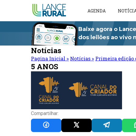
AGENDA
NOTÍCI
Baixe agora o Lance
dos leilões ao vivo
Notícias
Pagina Inicial
>
Notícias
>
Primeira edição 
5 ANOS
Compartilhar: