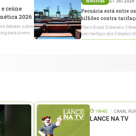
Notícias
27 Jul 2026
 e reúne
Pecuária está entre os
enética 2026
bilhões contra tarifaç
rá debates sobre
Plano Brasil Soberano 3 libe
ing para jovens
pelo tarifaço dos Estados Un
contemplados
19H45
CANAL RUR
LANCE NA TV