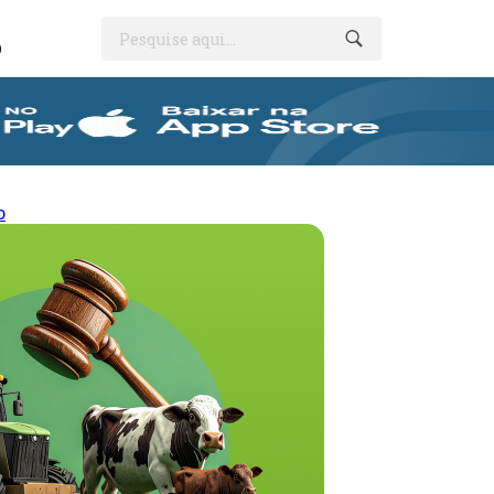
Pesquise aqui...
O
o