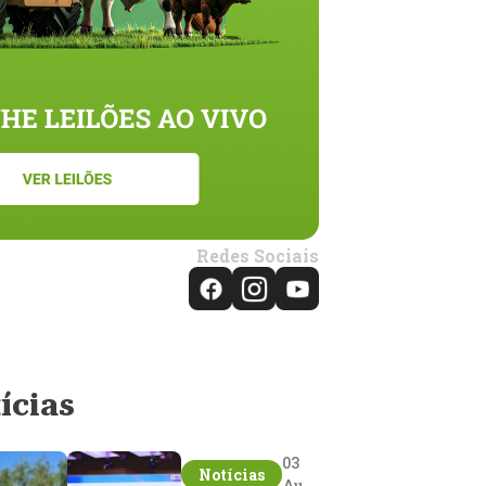
Redes Sociais
ícias
03
Notícias
Aug