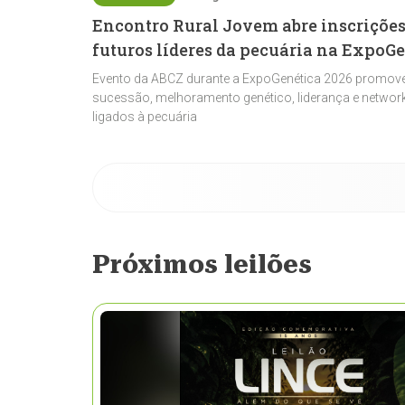
Encontro Rural Jovem abre inscrições
futuros líderes da pecuária na ExpoG
Evento da ABCZ durante a ExpoGenética 2026 promove
sucessão, melhoramento genético, liderança e network
ligados à pecuária
Próximos leilões