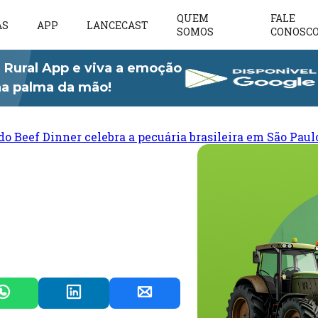
QUEM
FALE
AS
APP
LANCECAST
SOMOS
CONOSC
 Rural App e viva a emoção
 na palma da mão!
do Beef Dinner celebra a pecuária brasileira em São Paul