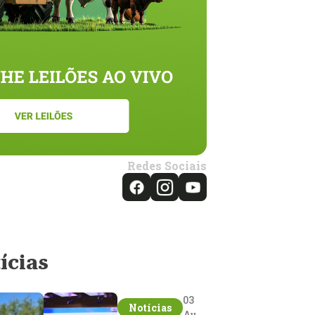
Redes Sociais
ícias
03
Notícias
Aug