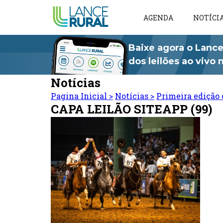
AGENDA
NOTÍCI
Baixe agora o Lance
dos leilões ao vivo
Notícias
Pagina Inicial
>
Notícias
>
Primeira edição 
CAPA LEILÃO SITEAPP (99)