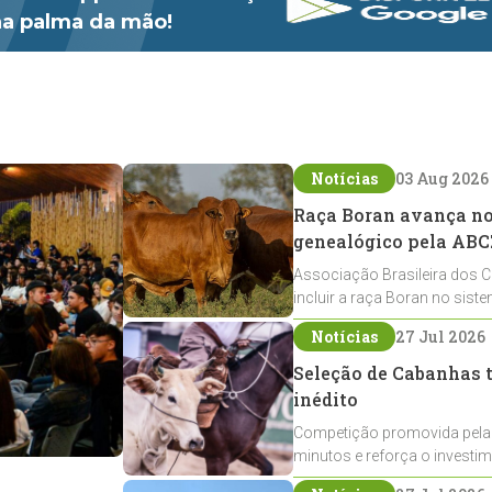
 na palma da mão!
Notícias
03 Aug 2026
Raça Boran avança no 
genealógico pela ABC
Associação Brasileira dos C
incluir a raça Boran no sist
expansão na pecuária nacio
Notícias
27 Jul 2026
Seleção de Cabanhas t
inédito
Competição promovida pela
minutos e reforça o investi
Crioulos voltados ao laço