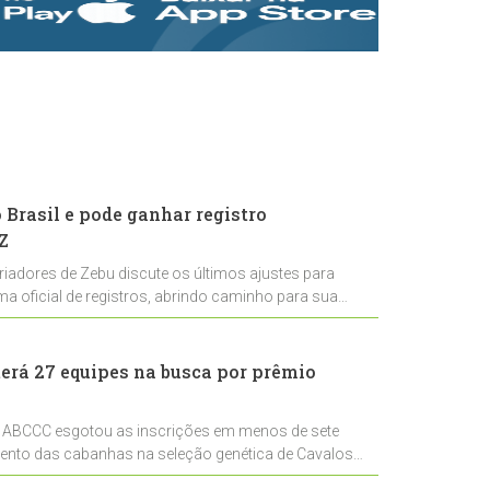
rastreabilidade e
rigor técnico para
impulsionar as
exportações
brasileiras
Brasil e pode ganhar registro
Z
riadores de Zebu discute os últimos ajustes para
ema oficial de registros, abrindo caminho para sua
nal
erá 27 equipes na busca por prêmio
 ABCCC esgotou as inscrições em menos de sete
mento das cabanhas na seleção genética de Cavalos