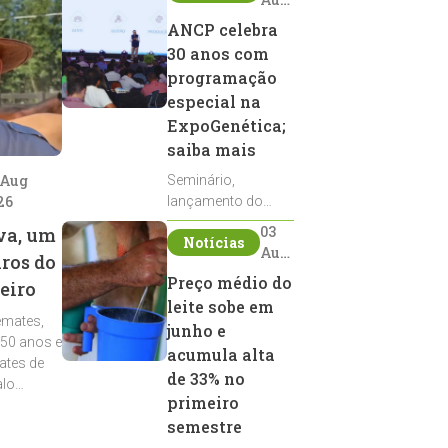
2026
ANCP celebra
30 anos com
programação
especial na
ExpoGenética;
saiba mais
 Aug
Seminário,
26
lançamento do
Sumário de Touros,
03
va, um
Notícias
debates, podcast,
Aug
iros do
desfile de
2026
Preço médio do
eiro
reprodutores e
leite sobe em
homenagens
emates,
integram a
junho e
 50 anos e
programação da
acumula alta
ates de
entidade durante a
de 33% no
alo
ExpoGenética 2026
primeiro
semestre