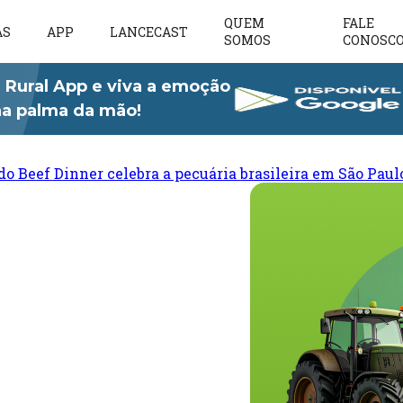
QUEM
FALE
AS
APP
LANCECAST
SOMOS
CONOSC
 Rural App e viva a emoção
 na palma da mão!
do Beef Dinner celebra a pecuária brasileira em São Paul