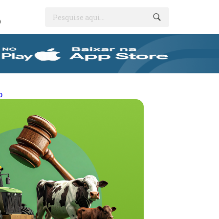
Pesquise aqui...
O
o