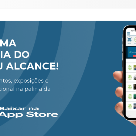
RMA
IA DO
U ALCANCE!
entos, exposições e
cional na palma da