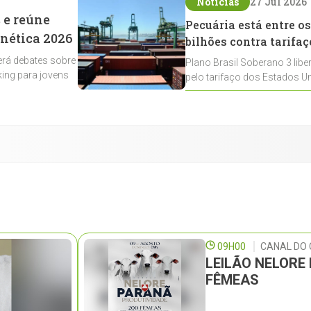
Notícias
27 Jul 2026
 e reúne
Pecuária está entre os
enética 2026
bilhões contra tarifaç
rá debates sobre
Plano Brasil Soberano 3 libe
ing para jovens
pelo tarifaço dos Estados Un
contemplados
09H00
CANAL DO 
LEILÃO NELORE
FÊMEAS