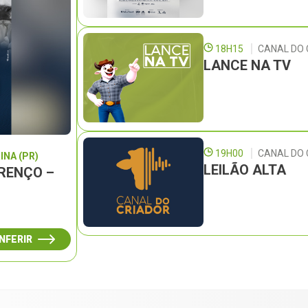
18H15
CANAL DO 
LANCE NA TV
19H00
CANAL DO
INA (PR)
LEILÃO ALTA
URENÇO –
NFERIR