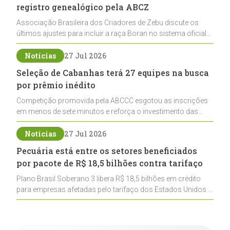
registro genealógico pela ABCZ
Associação Brasileira dos Criadores de Zebu discute os
últimos ajustes para incluir a raça Boran no sistema oficial
de registros, abrindo caminho para sua expansão na
pecuária nacional
Notícias
27 Jul 2026
Seleção de Cabanhas terá 27 equipes na busca
por prêmio inédito
Competição promovida pela ABCCC esgotou as inscrições
em menos de sete minutos e reforça o investimento das
cabanhas na seleção genética de Cavalos Crioulos voltados
ao laço
Notícias
27 Jul 2026
Pecuária está entre os setores beneficiados
por pacote de R$ 18,5 bilhões contra tarifaço
Plano Brasil Soberano 3 libera R$ 18,5 bilhões em crédito
para empresas afetadas pelo tarifaço dos Estados Unidos e
inclui a pecuária entre os setores estratégicos
contemplados