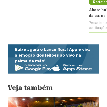
Notícia
Abate ha
da carne 
Presente no
certificação
impulsionar
Baixe agora o Lance Rural App e viva
a emoção dos leilões ao vivo na
palma da mão!
Veja também