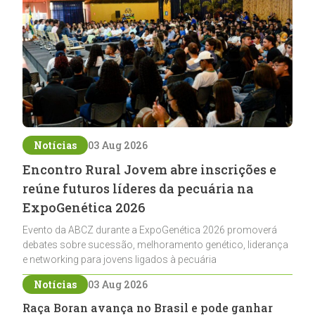
Notícias
03 Aug 2026
Encontro Rural Jovem abre inscrições e
reúne futuros líderes da pecuária na
ExpoGenética 2026
Evento da ABCZ durante a ExpoGenética 2026 promoverá
debates sobre sucessão, melhoramento genético, liderança
e networking para jovens ligados à pecuária
Notícias
03 Aug 2026
Raça Boran avança no Brasil e pode ganhar