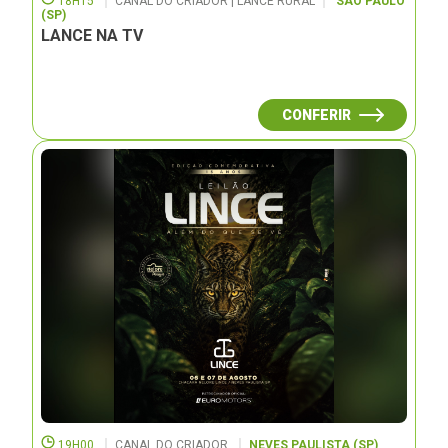
18H15
CANAL DO CRIADOR | LANCE RURAL
SÃO PAULO
(SP)
LANCE NA TV
CONFERIR
19H00
CANAL DO CRIADOR
NEVES PAULISTA (SP)