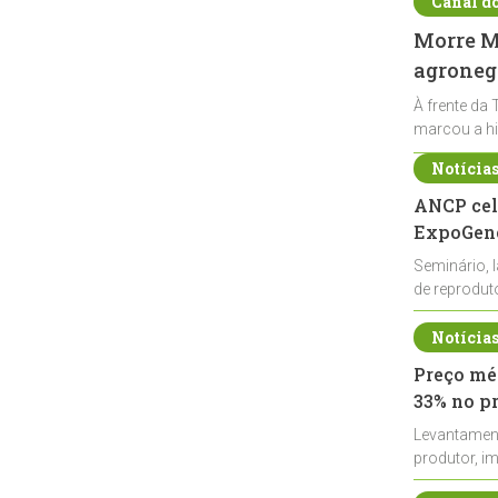
Canal d
Morre Ma
agronegó
À frente da 
marcou a hi
Notícia
ANCP cel
ExpoGené
Seminário, 
de reprodu
durante a E
Notícia
Preço méd
33% no p
Levantamen
produtor, i
de leite cru