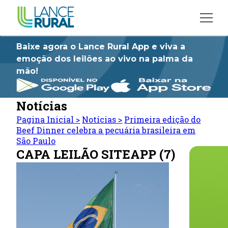
Baixe agora o Lance Rural App e viva a
emoção dos leilões ao vivo na palma da
mão!
Notícias
Pagina Inicial
>
Notícias
>
Primeira edição do
Beef Dinner celebra a pecuária brasileira em
São Paulo
CAPA LEILÃO SITEAPP (7)